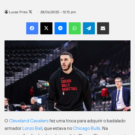
Follow
Lucas Pires
28/06/2025 - 12:15 pm
on
Facebook
X
Messenger
WhatsApp
Telegram
Compartilhar por e-mail
X
O
Cleveland Cavaliers
fez uma troca para adquirir o badalado
armador
Lonzo Ball
, que estava no
Chicago Bulls
. Na