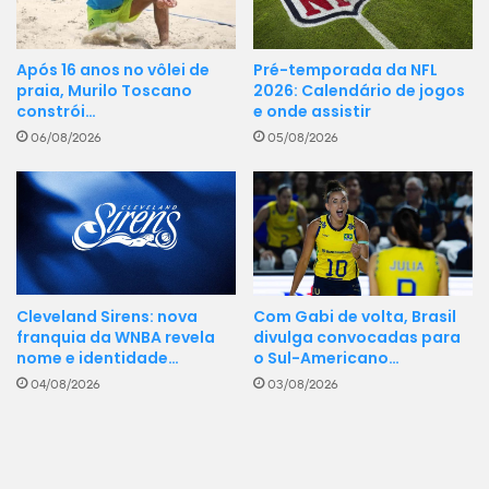
Pré-temporada da NFL
Após 16 anos no vôlei de
2026: Calendário de jogos
praia, Murilo Toscano
e onde assistir
constrói…
05/08/2026
06/08/2026
Cleveland Sirens: nova
Com Gabi de volta, Brasil
franquia da WNBA revela
divulga convocadas para
nome e identidade…
o Sul-Americano…
04/08/2026
03/08/2026