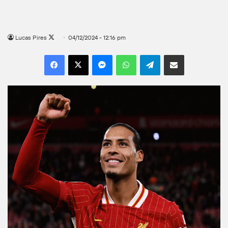
Follow
Lucas Pires
04/12/2024 - 12:16 pm
on
Facebook
X
Messenger
WhatsApp
Telegram
Compartilhar por e-mail
X