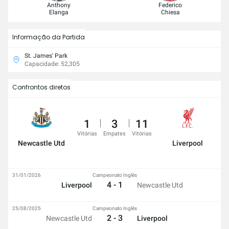
Anthony
Federico
Elanga
Chiesa
Informação da Partida
St. James' Park
Capacidade: 52,305
Confrontos diretos
1
3
11
Vitórias
Empates
Vitórias
Newcastle Utd
Liverpool
31/01/2026
Campeonato Inglês
4 - 1
Liverpool
Newcastle Utd
25/08/2025
Campeonato Inglês
2 - 3
Newcastle Utd
Liverpool