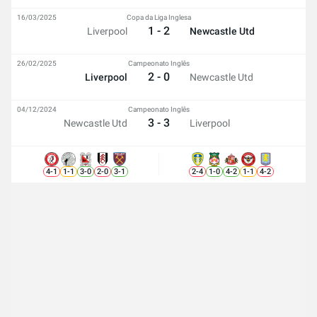
16/03/2025
Copa da Liga Inglesa
1 - 2
Liverpool
Newcastle Utd
26/02/2025
Campeonato Inglês
2 - 0
Liverpool
Newcastle Utd
04/12/2024
Campeonato Inglês
3 - 3
Newcastle Utd
Liverpool
4
-
1
1
-
1
3
-
0
2
-
0
3
-
1
2
-
4
1
-
0
4
-
2
1
-
1
4
-
2