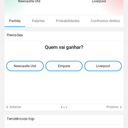
Newcastle Utd
Liverpool
Partida
Palpites
Probabilidades
Confrontos diretos
Previsões
Quem vai ganhar?
Newcastle Utd
Empate
Liverpool
Anterior
Próximo
Tendências top