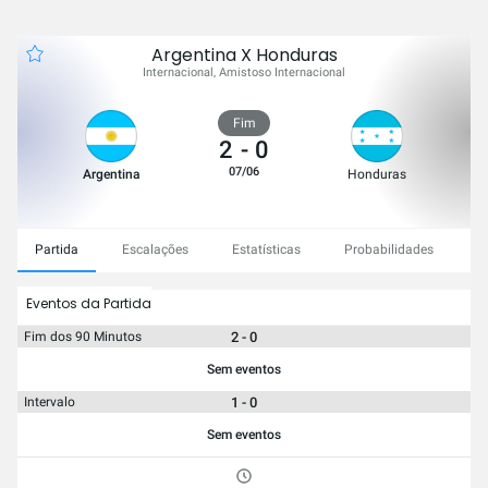
Argentina X Honduras
Internacional, Amistoso Internacional
Fim
2
-
0
07/06
Argentina
Honduras
Partida
Escalações
Estatísticas
Probabilidades
C
Eventos da Partida
2 - 0
Fim dos 90 Minutos
Sem eventos
1 - 0
Intervalo
Sem eventos