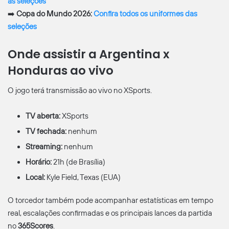
as seleções
➡️
Copa do Mundo 2026:
Confira todos os uniformes das
seleções
Onde assistir a Argentina x
Honduras ao vivo
O jogo terá transmissão ao vivo no XSports.
TV aberta:
XSports
TV fechada:
nenhum
Streaming:
nenhum
Horário:
21h (de Brasília)
Local:
Kyle Field, Texas (EUA)
O torcedor também pode acompanhar estatísticas em tempo
real, escalações confirmadas e os principais lances da partida
no
365Scores
.