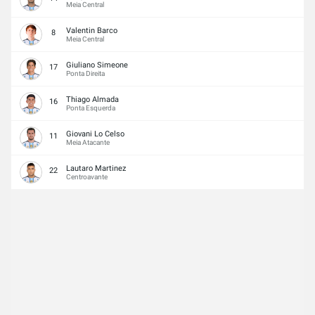
Meia Central
Valentin Barco
8
Meia Central
Giuliano Simeone
17
Ponta Direita
Thiago Almada
16
Ponta Esquerda
Giovani Lo Celso
11
Meia Atacante
Lautaro Martinez
22
Centroavante