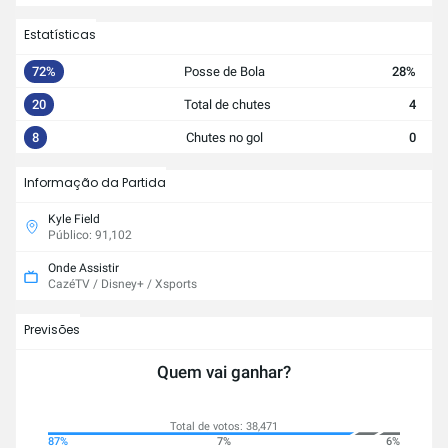
Estatísticas
72%
Posse de Bola
28%
20
Total de chutes
4
8
Chutes no gol
0
Informação da Partida
Kyle Field
Público: 91,102
Onde Assistir
CazéTV / Disney+ / Xsports
Previsões
Quem vai ganhar?
Total de votos: 38,471
87%
7%
6%