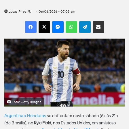
Follow
Lucas Pires
06/06/2026 - 07:03 am
on
Facebook
X
Messenger
WhatsApp
Telegram
Compartilhar por e-mail
X
Foto: Getty Images
Argentina x Honduras
se enfrentam neste sábado (6), às 21h
(de Brasília), no
Kyle Field
, nos Estados Unidos, em amistoso