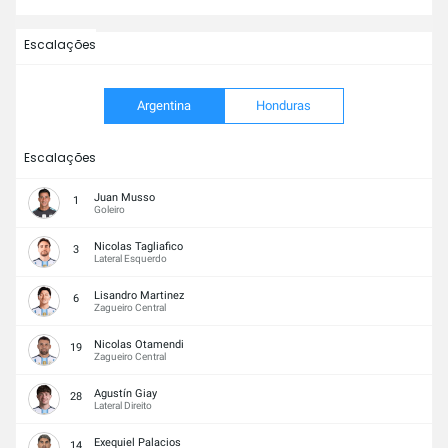
Escalações
Argentina
Honduras
Escalações
Juan Musso
1
Goleiro
Nicolas Tagliafico
3
Lateral Esquerdo
Lisandro Martinez
6
Zagueiro Central
Nicolas Otamendi
19
Zagueiro Central
Agustín Giay
28
Lateral Direito
Exequiel Palacios
14