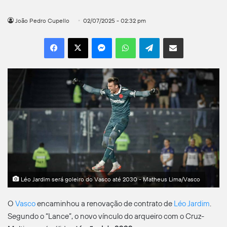
João Pedro Cupello
02/07/2025 - 02:32 pm
Facebook
X
Messenger
WhatsApp
Telegram
Compartilhar por e-mail
Léo Jardim será goleiro do Vasco até 2030 - Matheus Lima/Vasco
O
Vasco
encaminhou a renovação de contrato de
Léo Jardim
.
Segundo o “Lance”, o novo vínculo do arqueiro com o Cruz-