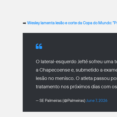
➡️
Wesley lamenta lesão e corte da Copa do Mundo: “P
O lateral-esquerdo Jefté sofreu uma t
a Chapecoense e, submetido a exame
lesão no menisco. O atleta passou por 
tratamento nos próximos dias com o
— SE Palmeiras (@Palmeiras)
June 7, 2026