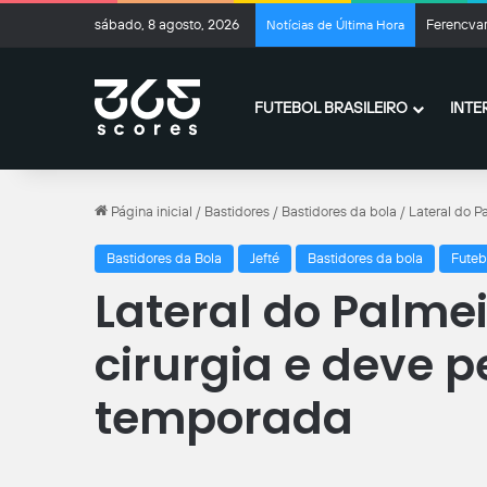
sábado, 8 agosto, 2026
Ferencvar
Notícias de Última Hora
FUTEBOL BRASILEIRO
INTE
Página inicial
/
Bastidores
/
Bastidores da bola
/
Lateral do P
Bastidores da Bola
Jefté
Bastidores da bola
Futeb
Lateral do Palme
cirurgia e deve p
temporada