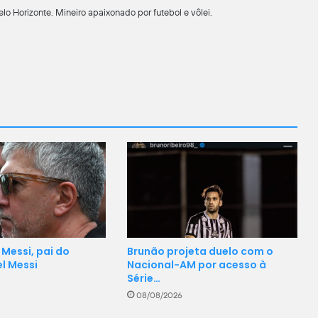
o Horizonte. Mineiro apaixonado por futebol e vôlei.
Messi, pai do
Brunão projeta duelo com o
l Messi
Nacional-AM por acesso à
Série…
08/08/2026