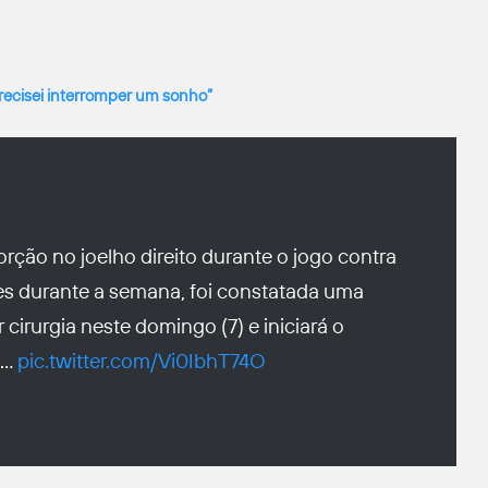
recisei interromper um sonho”
orção no joelho direito durante o jogo contra
s durante a semana, foi constatada uma
cirurgia neste domingo (7) e iniciará o
s…
pic.twitter.com/Vi0IbhT74O