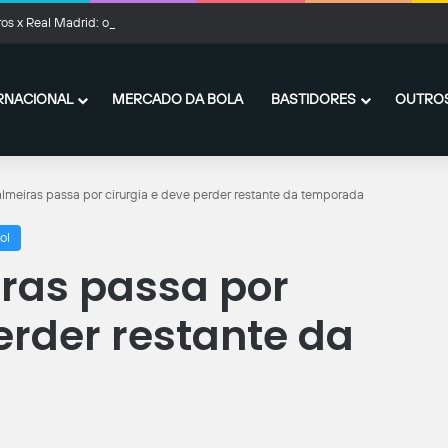
os x Real Madrid: onde assistir ao vivo, horário e escalações
RNACIONAL
MERCADO DA BOLA
BASTIDORES
OUTROS
almeiras passa por cirurgia e deve perder restante da temporada
ol
iras passa por
erder restante da