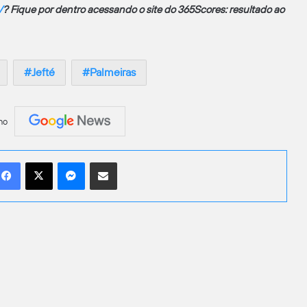
V
? Fique por dentro acessando o site do 365Scores: resultado ao
Jefté
Palmeiras
no
Facebook
X
Messenger
Compartilhar por e-mail