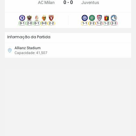
0 - 0
AC Milan
Juventus
0
-
1
2
-
0
0
-
1
0
-
0
2
-
2
1
-
1
2
-
2
1
-
2
1
-
2
2
-
3
Informação da Partida
Allianz Stadium
Capacidade: 41,507