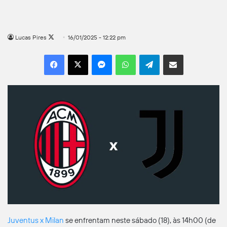
Follow
Lucas Pires
16/01/2025 - 12:22 pm
on
Facebook
X
Messenger
WhatsApp
Telegram
Compartilhar por e-mail
X
Juventus x Milan
se enfrentam neste sábado (18), às 14h00 (de