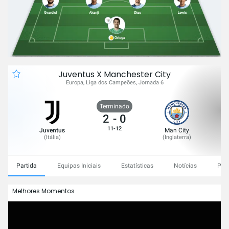
Juventus X Manchester City
Europa, Liga dos Campeões, Jornada 6
Terminado
2
-
0
11-12
Juventus
Man City
(
Itália
)
(
Inglaterra
)
Partida
Equipas Iniciais
Estatísticas
Notícias
Pro
Melhores Momentos