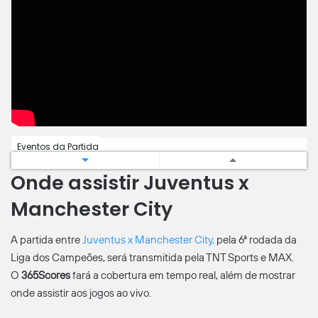
Eventos da Partida
Onde assistir Juventus x
Todos
Destaques
Manchester City
2 - 0
Fim dos 90 Minutos
A partida entre
Juventus x Manchester City
,
pela 6ª rodada da
McKennie
75'
(Weah)
Liga dos Campeões, será transmitida pela TNT Sports e MAX.
O
365Scores
Vlahović
fará a cobertura em tempo real, além de mostrar
53'
(Yıldız)
onde assistir aos jogos ao vivo.
0 - 0
Intervalo