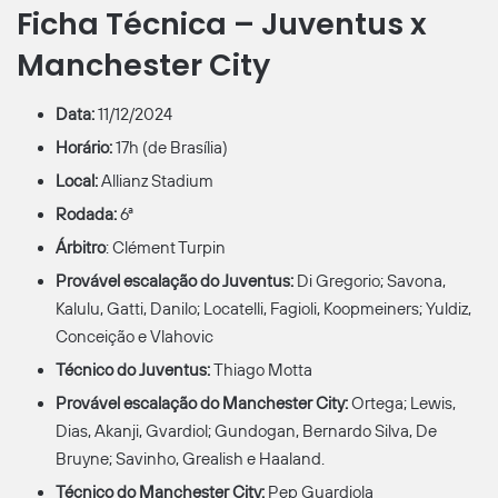
Sem eventos principais
Ficha Técnica – Juventus x
Manchester City
Próximo jogo
Data:
11/12/2024
Horário:
17h (de Brasília)
Local:
Allianz Stadium
Rodada:
6ª
Play Here
Árbitro
: Clément Turpin
Provável escalação do Juventus:
Di Gregorio; Savona,
Kalulu, Gatti, Danilo; Locatelli, Fagioli, Koopmeiners; Yuldiz,
Conceição e Vlahovic
Técnico do Juventus:
Thiago Motta
Provável escalação do Manchester City:
Ortega; Lewis,
Dias, Akanji, Gvardiol; Gundogan, Bernardo Silva, De
Bruyne; Savinho, Grealish e Haaland.
Técnico do Manchester City:
Pep Guardiola