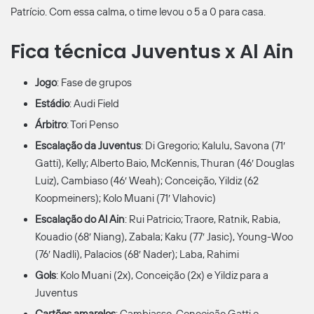
Patrício. Com essa calma, o time levou o 5 a 0 para casa.
Fica técnica Juventus x Al Ain
Jogo
: Fase de grupos
Estádio
: Audi Field
Árbitro
: Tori Penso
Escalação da Juventus
: Di Gregorio; Kalulu, Savona (71′
Gatti), Kelly; Alberto Baio, McKennis, Thuran (46′ Douglas
Luiz), Cambiaso (46′ Weah); Conceição, Yildiz (62
Koopmeiners); Kolo Muani (71′ Vlahovic)
Escalação do Al Ain
: Rui Patricio; Traore, Ratnik, Rabia,
Kouadio (68′ Niang), Zabala; Kaku (77′ Jasic), Young-Woo
(76′ Nadli), Palacios (68′ Nader); Laba, Rahimi
Gols
: Kolo Muani (2x), Conceição (2x) e Yildiz para a
Juventus
Cartões amarelos
: Cambiasso, Conceição Gatti e