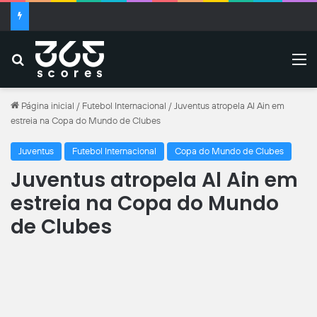
Benfica x Hearts: onde assistir ao vivo, horário e escalações
Buscar
M
Página inicial
/
Futebol Internacional
/
Juventus atropela Al Ain em
estreia na Copa do Mundo de Clubes
Juventus
Futebol Internacional
Copa do Mundo de Clubes
Juventus atropela Al Ain em
estreia na Copa do Mundo
de Clubes