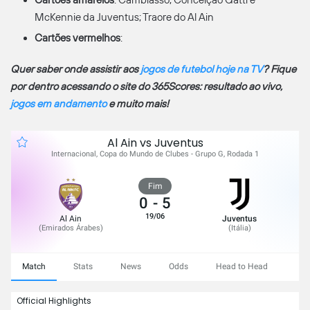
McKennie da Juventus; Traore do Al Ain
Cartões vermelhos
:
Quer saber onde assistir aos
jogos de futebol hoje na TV
? Fique
por dentro acessando o site do 365Scores: resultado ao vivo,
jogos em andamento
e muito mais!
Al Ain vs Juventus
Internacional, Copa do Mundo de Clubes - Grupo G, Rodada 1
Fim
0
-
5
19/06
Al Ain
Juventus
(
Emirados Árabes
)
(
Itália
)
Match
Stats
News
Odds
Head to Head
Official Highlights