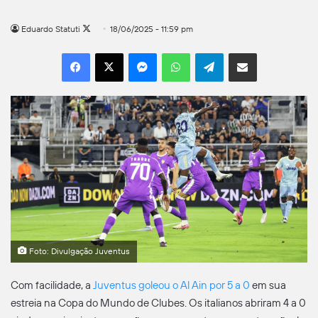
Follow
Eduardo Statuti
18/06/2025 - 11:59 pm
on
Facebook
X
Messenger
WhatsApp
Telegram
Compartilhar por e-mail
X
Foto: Divulgação Juventus
Com facilidade, a
Juventus goleou o Al Ain por 5 a 0
em sua
estreia na Copa do Mundo de Clubes. Os italianos abriram 4 a 0