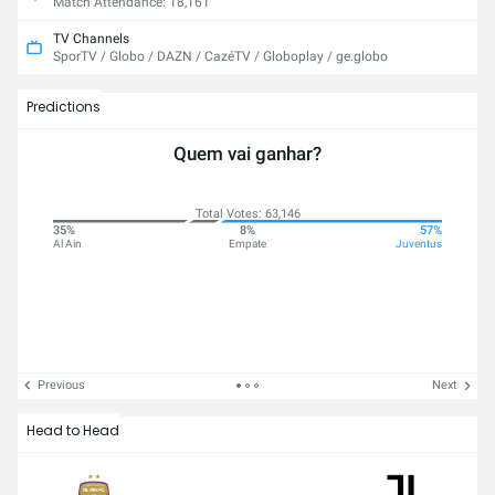
Match Attendance: 18,161
TV Channels
SporTV / Globo / DAZN / CazéTV / Globoplay / ge.globo
Predictions
Quem vai ganhar?
Total Votes: 63,146
35%
8%
57%
Al Ain
Empate
Juventus
Previous
Next
Head to Head