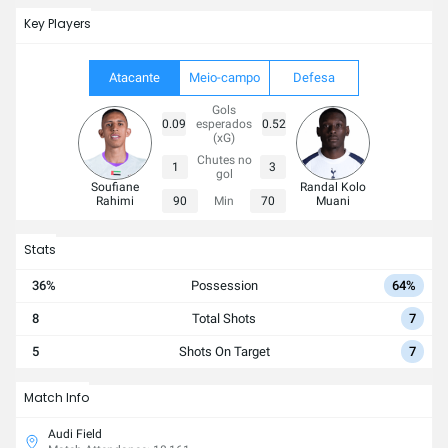
Key Players
Atacante
Meio-campo
Defesa
Gols
0.09
esperados
0.52
(xG)
Chutes no
1
3
gol
Soufiane
Randal Kolo
Rahimi
90
Min
70
Muani
Stats
36%
Possession
64%
8
Total Shots
7
5
Shots On Target
7
Match Info
Audi Field