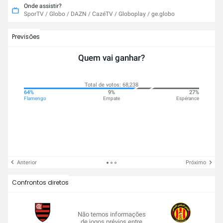
Onde assistir?
SporTV / Globo / DAZN / CazéTV / Globoplay / ge.globo
Previsões
Quem vai ganhar?
Total de votos: 68,238
64%
9%
27%
Flamengo
Empate
Espérance
Anterior
Próximo
Confrontos diretos
Não temos informações
de jogos prévios entre