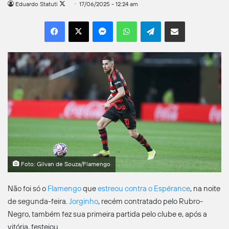
Follow
Eduardo Statuti
17/06/2025 - 12:24 am
on
Facebook
X
Messenger
WhatsApp
Telegram
Compartilhar por e-mail
X
Foto: Gilvan de Souza/Flamengo
Não foi só o
Flamengo
que
estreou contra o Espérance
, na noite
de segunda-feira.
Jorginho
, recém contratado pelo Rubro-
Negro, também fez sua primeira partida pelo clube e, após a
vitória, festejou.