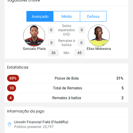
Jogadores chave
Avançado
Médio
Defesa
Golos
0
esperados
0
(xG)
Remates à
0
0
baliza
Gonzalo Plata
Elias Mokwana
26
Min
45
Estatísticas
69%
Posse de Bola
31%
10
Total de Remates
5
4
Remates à baliza
2
Informação do jogo
Lincoln Financial Field (Filadélfia)
Público presente: 25,797