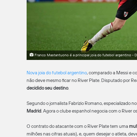
Franco Mastantuono é a principal joia do futebol argentino - 
Nova joia do futebol argentino
, comparado a Messi e c
não deve mesmo ficar no River Plate. Disputado por Rea
decidido seu destino
.
Segundo o jornalista Fabrizio Romano, especializado 
Madrid
. Agora o clube espanhol negocia com o River o
O contrato do atacante com o River Plate tem uma
mult
milhões nas cifras atuais), e, quem desejar o atleta, de