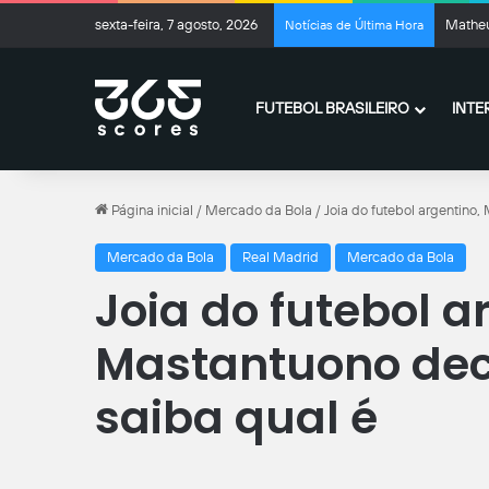
sexta-feira, 7 agosto, 2026
Matheu
Notícias de Última Hora
FUTEBOL BRASILEIRO
INTE
Página inicial
/
Mercado da Bola
/
Joia do futebol argentino,
Mercado da Bola
Real Madrid
Mercado da Bola
Joia do futebol a
Mastantuono deci
saiba qual é