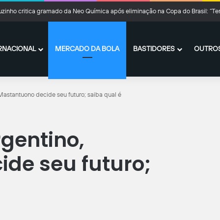
zinho critica gramado da Neo Química após eliminação na Copa do Brasil: “Te
RNACIONAL
MERCADO DA BOLA
BASTIDORES
OUTROS
 Mastantuono decide seu futuro; saiba qual é
rgentino,
de seu futuro;