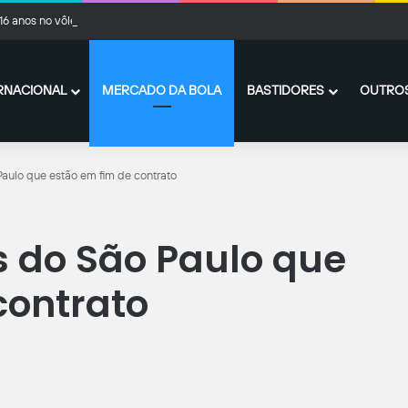
16 anos no vôlei de praia, Murilo Toscano constrói carreira na nutrição esportiva
RNACIONAL
MERCADO DA BOLA
BASTIDORES
OUTROS
Paulo que estão em fim de contrato
s do São Paulo que
contrato