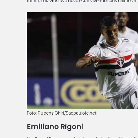
forma, Luiz Gustavo deve estar vivendo seus últimos 
Foto: Rubens Chiri/Saopaulofc.net
Emiliano Rigoni