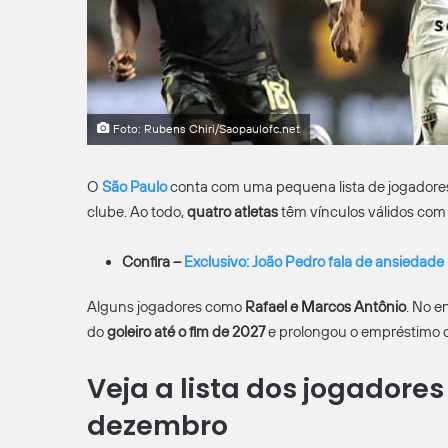
Foto: Rubens Chiri/Saopaulofc.net
O
São Paulo
conta com uma pequena lista de jogadore
clube. Ao todo,
quatro atletas
têm vínculos válidos com 
Confira –
Exclusivo: João Pedro fala de ansiedade p
Alguns jogadores como
Rafael e Marcos Antônio
. No e
do
goleiro até o fim de 2027
e prolongou o empréstimo
Veja a lista dos jogadore
dezembro