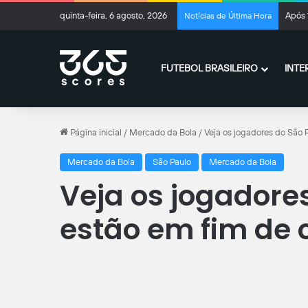
quinta-feira, 6 agosto, 2026
Após 
Notícias de Última Hora
FUTEBOL BRASILEIRO
INTE
Página inicial
/
Mercado da Bola
/
Veja os jogadores do São 
Mercado da Bola
São Paulo
Mercado da Bola
Veja os jogadore
estão em fim de 