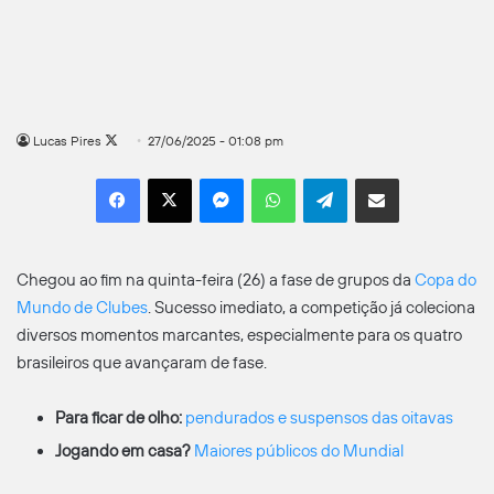
Follow
Lucas Pires
27/06/2025 - 01:08 pm
on
Facebook
X
Messenger
WhatsApp
Telegram
Compartilhar por e-mail
X
Chegou ao fim na quinta-feira (26) a fase de grupos da
Copa do
Mundo de Clubes
. Sucesso imediato, a competição já coleciona
diversos momentos marcantes, especialmente para os quatro
brasileiros que avançaram de fase.
Para ficar de olho:
pendurados e suspensos das oitavas
Jogando em casa?
Maiores públicos do Mundial