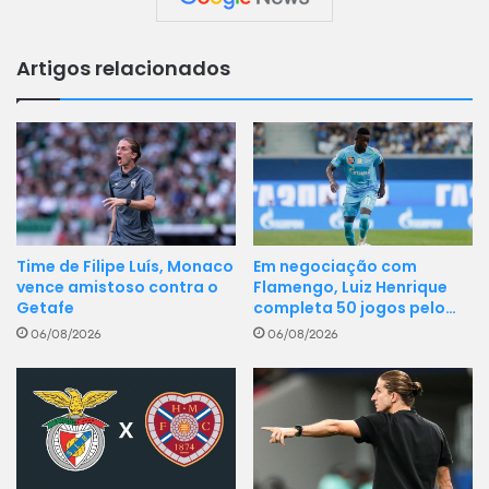
Artigos relacionados
Time de Filipe Luís, Monaco
Em negociação com
vence amistoso contra o
Flamengo, Luiz Henrique
Getafe
completa 50 jogos pelo…
06/08/2026
06/08/2026