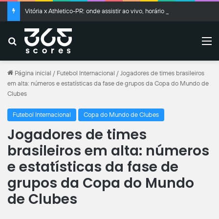
Vitória x Athletico-PR: onde assistir ao vivo, horário e prováveis escalações pela Copa do Brasil
Buscar
M
Página inicial
/
Futebol Internacional
/
Jogadores de times brasileiros
em alta: números e estatísticas da fase de grupos da Copa do Mundo de
Clubes
Futebol Internacional
Copa do Mundo de Clubes
Jogadores de times
brasileiros em alta: números
e estatísticas da fase de
grupos da Copa do Mundo
de Clubes