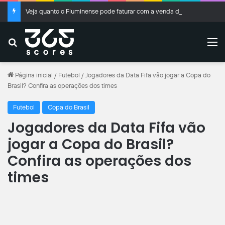
Veja quanto o Fluminense pode faturar com a venda de Kauã Elias
Buscar
M
Página inicial
/
Futebol
/
Jogadores da Data Fifa vão jogar a Copa do
Brasil? Confira as operações dos times
Futebol
Copa do Brasil
Jogadores da Data Fifa vão
jogar a Copa do Brasil?
Confira as operações dos
times