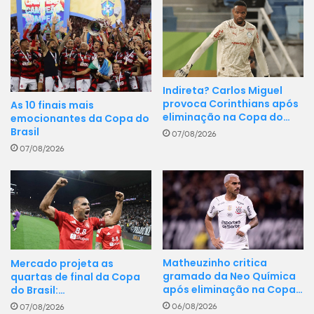
Indireta? Carlos Miguel
provoca Corinthians após
As 10 finais mais
eliminação na Copa do…
emocionantes da Copa do
Brasil
07/08/2026
07/08/2026
Matheuzinho critica
Mercado projeta as
gramado da Neo Química
quartas de final da Copa
após eliminação na Copa…
do Brasil:…
06/08/2026
07/08/2026