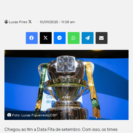
Follow
Lucas Pires
10/09/2025 - 11:08 am
on
Facebook
X
Messenger
WhatsApp
Telegram
Compartilhar por e-mail
X
Foto: Lucas Figueiredo/CBF
Chegou ao fim a Data Fifa de setembro. Com isso, os times