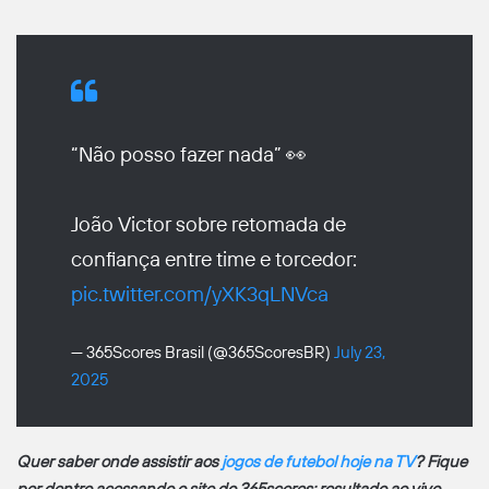
“Não posso fazer nada” 👀
João Victor sobre retomada de
confiança entre time e torcedor:
pic.twitter.com/yXK3qLNVca
— 365Scores Brasil (@365ScoresBR)
July 23,
2025
Quer saber onde assistir aos
jogos de futebol hoje na TV
? Fique