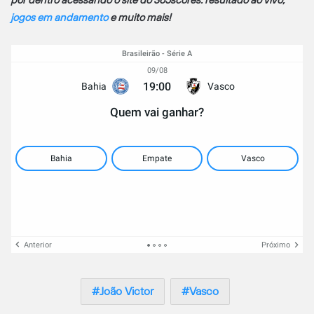
por dentro acessando o site do 365scores: resultado ao vivo,
jogos em andamento
e muito mais!
Brasileirão - Série A
09/08
19:00
Bahia
Vasco
Quem vai ganhar?
Bahia
Empate
Vasco
Anterior
Próximo
João Victor
Vasco