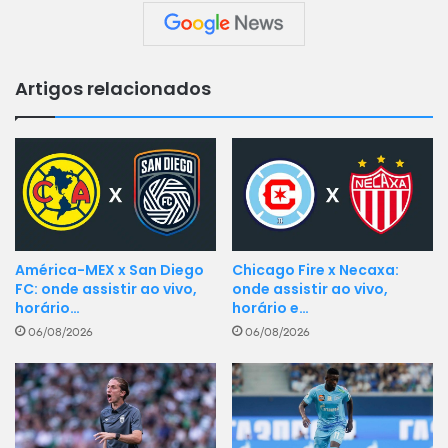
Artigos relacionados
América-MEX x San Diego
Chicago Fire x Necaxa:
FC: onde assistir ao vivo,
onde assistir ao vivo,
horário…
horário e…
06/08/2026
06/08/2026