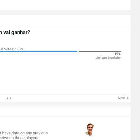
 vai ganhar?
al Votes: 1,879
19%
Jenson Brooksby
Next
't have data on any previous
etween these players