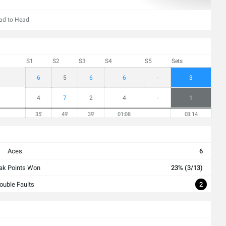
ad to Head
S1
S2
S3
S4
S5
Sets
6
5
6
6
-
3
4
7
2
4
-
1
35'
49'
39'
01:08
03:14
Aces
6
ak Points Won
23% (3/13)
ouble Faults
2