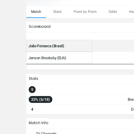
Match
Stats
Point by Point
Odds
He
Scoreboard
João Fonseca (Brasil)
Jenson Brooksby (EUA)
Stats
9
33% (6/18)
Bre
4
D
Match Info
TV Channels