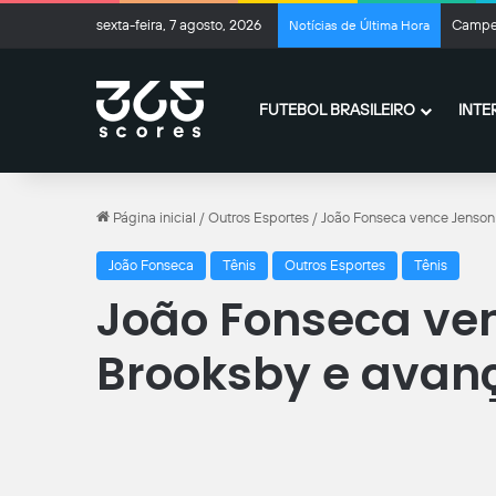
sexta-feira, 7 agosto, 2026
Campeo
Notícias de Última Hora
FUTEBOL BRASILEIRO
INTE
Página inicial
/
Outros Esportes
/
João Fonseca vence Jenso
João Fonseca
Tênis
Outros Esportes
Tênis
João Fonseca ve
Brooksby e ava