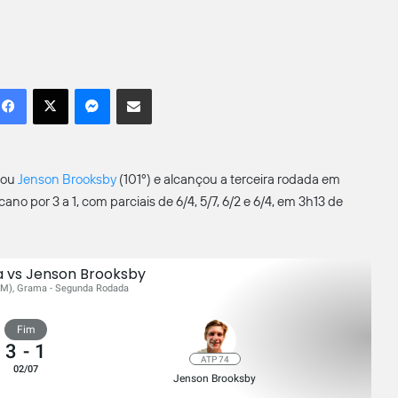
Facebook
X
Messenger
Compartilhar por e-mail
otou
Jenson Brooksby
(101º) e alcançou a terceira rodada em
no por 3 a 1, com parciais de 6/4, 5/7, 6/2 e 6/4, em 3h13 de
 vs Jenson Brooksby
(M), Grama - Segunda Rodada
Fim
3
-
1
ATP 74
02/07
Jenson Brooksby