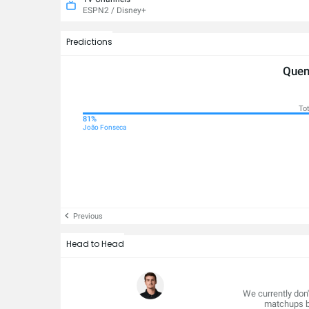
ESPN2 / Disney+
Predictions
Quem
Tot
79%
81%
Mais que
João Fonseca
Previous
Head to Head
We currently don
matchups b