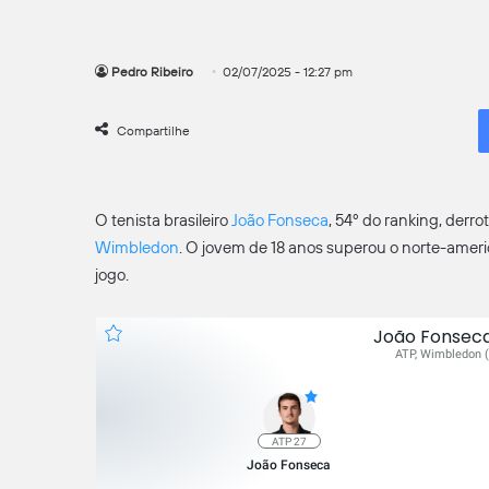
Pedro Ribeiro
02/07/2025 - 12:27 pm
Compartilhe
O tenista brasileiro
João Fonseca
, 54º do ranking, derr
Wimbledon
. O jovem de 18 anos superou o norte-america
jogo.
João Fonseca
ATP, Wimbledon 
ATP 27
João Fonseca