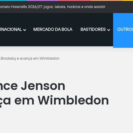
nato Holandês 2026/27: jogos, tabela, horários e onde assistir
RNACIONAL
MERCADO DA BOLA
BASTIDORES
OUTROS
n Brooksby e avança em Wimbledon
nce Jenson
nça em Wimbledon