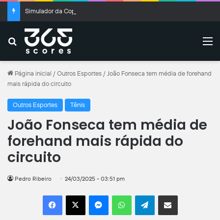
Simulador da Copa do Brasil: resultados das oitavas de final
Buscar
M
Página inicial
/
Outros Esportes
/
João Fonseca tem média de forehand
mais rápida do circuito
Outros Esportes
Tênis
João Fonseca tem média de
forehand mais rápida do
circuito
Pedro Ribeiro
24/03/2025 - 03:51 pm
Facebook
X
Messenger
WhatsApp
Telegram
Compartilhar por e-mail