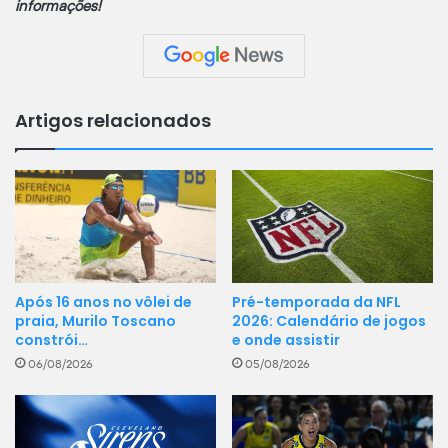
informações!
Artigos relacionados
Pré-temporada da NFL
Após 16 anos no vôlei de
2026: Calendário de jogos
praia, Murilo Toscano
e onde assistir
constrói…
05/08/2026
06/08/2026