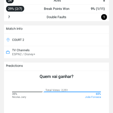
24
Aces
8
29% (2/7)
Break Points Won
9% (1/11)
7
Double Faults
1
Match Info
COURT 2
TV Channels
ESPN2 / Disney+
Predictions
Quem vai ganhar?
Total Votes: 2,251
35%
65%
Nicolas Jarry
João Fonseca