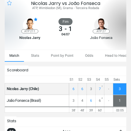
Nicolas Jarry vs João Fonseca
ATP, Wimbledon (M), Grama - Terceira Rodada
Fim
3
-
1
ATP 211
ATP 27
04/07
Nicolas Jarry
João Fonseca
Match
Stats
Point by Point
Odds
Head to Head
Scoreboard
S1
S2
S3
S4
S5
Sets
7
Nicolas Jarry (Chile)
6
6
3
7
-
3
4
João Fonseca (Brasil)
3
4
6
6
-
1
38'
48'
39'
60'
03:05
Stats