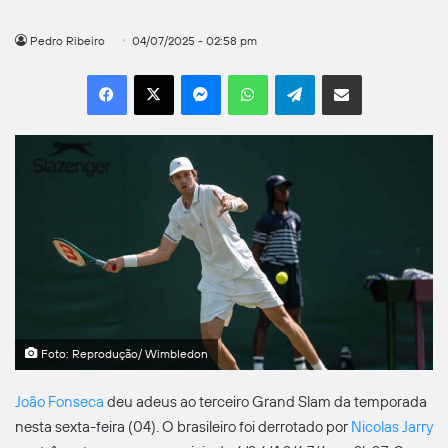
Pedro Ribeiro
04/07/2025 - 02:58 pm
Facebook
X
Messenger
WhatsApp
Telegram
Compartilhar por e-mail
Foto: Reprodução/ Wimbledon
João Fonseca
deu adeus ao terceiro Grand Slam da temporada
nesta sexta-feira (04). O brasileiro foi derrotado por
Nicolas Jarry