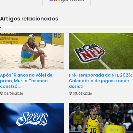
Artigos relacionados
Pré-temporada da NFL 2026:
Após 16 anos no vôlei de
Calendário de jogos e onde
praia, Murilo Toscano
assistir
constrói…
05/08/2026
06/08/2026