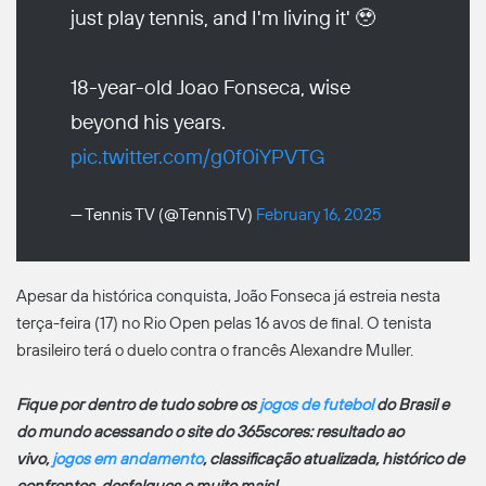
just play tennis, and I'm living it' 🥹
18-year-old Joao Fonseca, wise
beyond his years.
pic.twitter.com/g0f0iYPVTG
— Tennis TV (@TennisTV)
February 16, 2025
Apesar da histórica conquista, João Fonseca já estreia nesta
terça-feira (17) no Rio Open pelas 16 avos de final. O tenista
brasileiro terá o duelo contra o francês Alexandre Muller.
Fique por dentro de tudo sobre os
jogos de futebol
do Brasil e
do mundo acessando o site do 365scores: resultado ao
vivo,
jogos em andamento
, classificação atualizada, histórico de