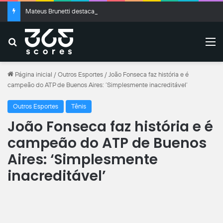
Mateus Brunetti destaca preparação do Shimizu S-Pulse antes da estreia na J.League
Buscar
M
Página inicial
/
Outros Esportes
/
João Fonseca faz história e é
campeão do ATP de Buenos Aires: ‘Simplesmente inacreditável’
Outros Esportes
Tênis
João Fonseca faz história e é
campeão do ATP de Buenos
Aires: ‘Simplesmente
inacreditável’