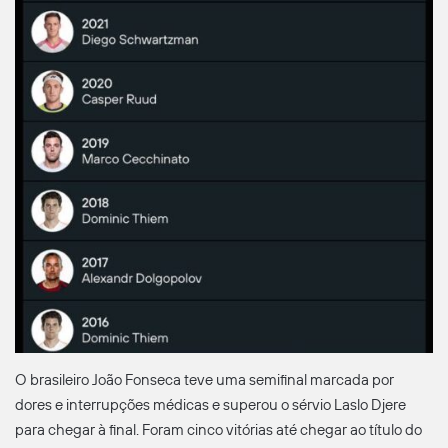
O brasileiro João Fonseca teve uma semifinal marcada por
dores e interrupções médicas e superou o sérvio Laslo Djere
para chegar à final. Foram cinco vitórias até chegar ao título do