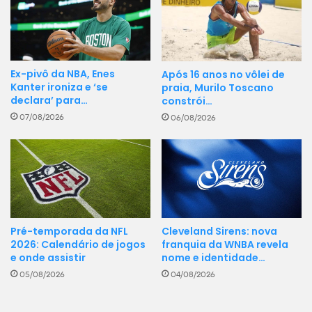
Ex-pivô da NBA, Enes
Após 16 anos no vôlei de
Kanter ironiza e ‘se
praia, Murilo Toscano
declara’ para…
constrói…
07/08/2026
06/08/2026
Cleveland Sirens: nova
Pré-temporada da NFL
franquia da WNBA revela
2026: Calendário de jogos
nome e identidade…
e onde assistir
04/08/2026
05/08/2026