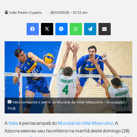
João Pedro Cupello
28/09/2025 - 10:33 am
Facebook
X
Messenger
WhatsApp
Telegram
Compartilhar por e-mail
Itália conquista o penta do Mundial de Vôlei Masculino - Divulgação /
FIVB
A
Itália
é pentacampeã do
Mundial de Vôlei Masculino
. A
Azzurra exerceu seu favoritismo na manhã deste domingo (28)