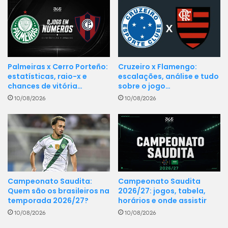
Palmeiras x Cerro Porteño:
Cruzeiro x Flamengo:
estatísticas, raio-x e
escalações, análise e tudo
chances de vitória…
sobre o jogo…
10/08/2026
10/08/2026
Campeonato Saudita
Campeonato Saudita:
2026/27: jogos, tabela,
Quem são os brasileiros na
horários e onde assistir
temporada 2026/27?
10/08/2026
10/08/2026