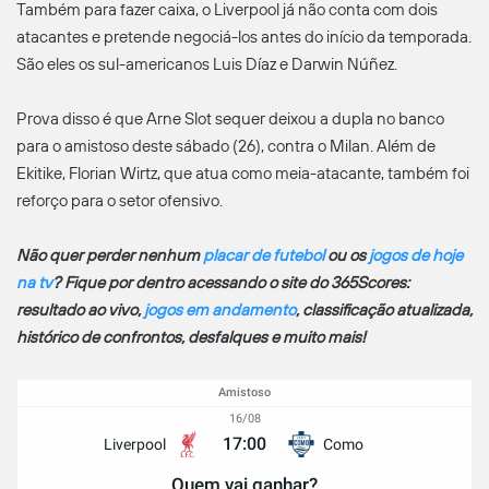
Também para fazer caixa, o Liverpool já não conta com dois
atacantes e pretende negociá-los antes do início da temporada.
São eles os sul-americanos Luis Díaz e Darwin Núñez.
Prova disso é que Arne Slot sequer deixou a dupla no banco
para o amistoso deste sábado (26), contra o Milan. Além de
Ekitike, Florian Wirtz, que atua como meia-atacante, também foi
reforço para o setor ofensivo.
Não quer perder nenhum
placar de futebol
ou os
jogos de hoje
na tv
? Fique por dentro acessando o site do 365Scores:
resultado ao vivo,
jogos em andamento
, classificação atualizada,
histórico de confrontos, desfalques e muito mais!
Amistoso
16/08
17:00
Liverpool
Como
Quem vai ganhar?