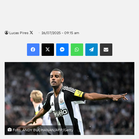
Follow
Lucas Pires
26/07/2025 - 09:15 am
on
Facebook
X
Messenger
WhatsApp
Telegram
Compartilhar por e-mail
X
Foto: ANDY BUCHANAN/AFP/Getty