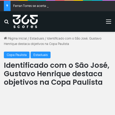
Ferran Torres se acerta com o PSG e fica próximo de deixar o Barcelona
Buscar
M
Página inicial
/
Estaduais
/
Identificado com o São José, Gustavo
Henrique destaca objetivos na Copa Paulista
Copa Paulista
Estaduais
Identificado com o São José,
Gustavo Henrique destaca
objetivos na Copa Paulista