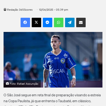
Redação 365Scores
12/06/2025 - 05:39 pm
Facebook
X
Messenger
WhatsApp
Telegram
Compartilhar por e-mail
Foto: Rafael Assunção
O São José segue em reta final de preparação visando a estreia
na Copa Paulista, já que enfrenta o Taubaté, em clássico,