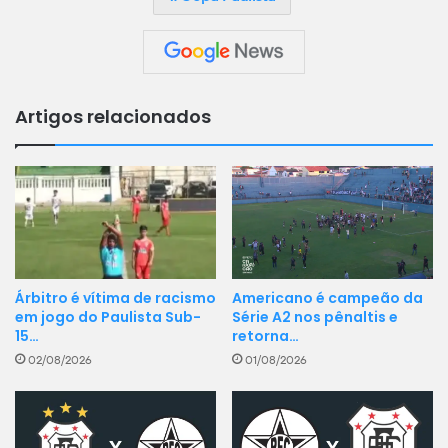
Artigos relacionados
Americano é campeão da
Árbitro é vítima de racismo
Série A2 nos pênaltis e
em jogo do Paulista Sub-
retorna…
15…
01/08/2026
02/08/2026