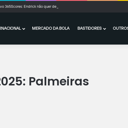
ivo 365Scores: Endrick não quer deixar o Real Madrid
RNACIONAL
MERCADO DA BOLA
BASTIDORES
OUTROS
2025: Palmeiras