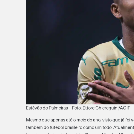
Estêvão do Palmeiras – Foto: Ettore Chiereguini/AGIF
Mesmo que apenas até o meio do ano, visto que já foi 
também do futebol brasileiro como um todo. Atualmente