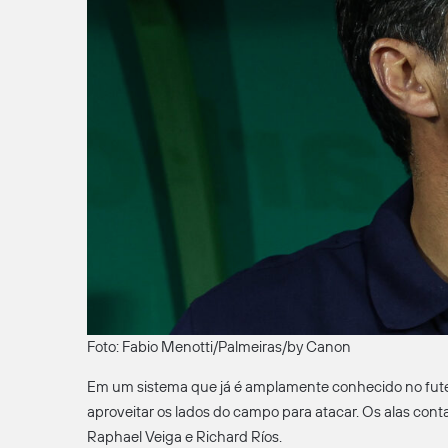
Foto: Fabio Menotti/Palmeiras/by Canon
Em um sistema que já é amplamente conhecido no futeb
aproveitar os lados do campo para atacar. Os alas co
Raphael Veiga e Richard Ríos.