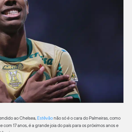
vendido ao Chelsea,
Estêvão
não só é o cara do Palmeiras, como
 com 17 anos, é a grande joia do país para os próximos anos e