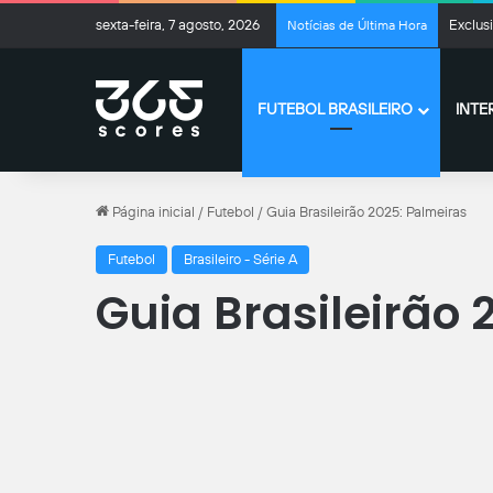
sexta-feira, 7 agosto, 2026
Exclus
Notícias de Última Hora
FUTEBOL BRASILEIRO
INTE
Página inicial
/
Futebol
/
Guia Brasileirão 2025: Palmeiras
Futebol
Brasileiro - Série A
Guia Brasileirão 