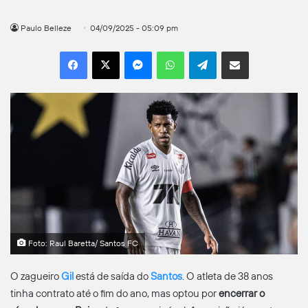
Paulo Belleze
04/09/2025 - 05:09 pm
Facebook
X
Messenger
WhatsApp
Telegram
Compartilhar por e-mail
Foto: Raul Baretta/ Santos FC
O zagueiro
Gil
está de saída do
Santos
. O atleta de 38 anos
tinha contrato até o fim do ano, mas optou por
encerrar o