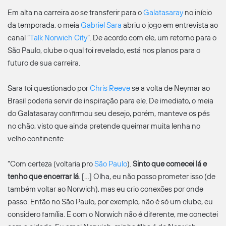
Em alta na carreira ao se transferir para o
Galatasaray
no início
da temporada, o meia
Gabriel Sara
abriu o jogo em entrevista ao
canal “
Talk Norwich City
“. De acordo com ele, um retorno para o
São Paulo, clube o qual foi revelado, está nos planos para o
futuro de sua carreira.
Sara foi questionado por
Chris Reeve
se a volta de Neymar ao
Brasil poderia servir de inspiração para ele. De imediato, o meia
do Galatasaray confirmou seu desejo, porém, manteve os pés
no chão, visto que ainda pretende queimar muita lenha no
velho continente.
“Com certeza (voltaria pro
São Paulo
).
Sinto que comecei lá e
tenho que encerrar lá
. […] Olha, eu não posso prometer isso (de
também voltar ao Norwich), mas eu crio conexões por onde
passo. Então no São Paulo, por exemplo, não é só um clube, eu
considero família. E com o Norwich não é diferente, me conectei