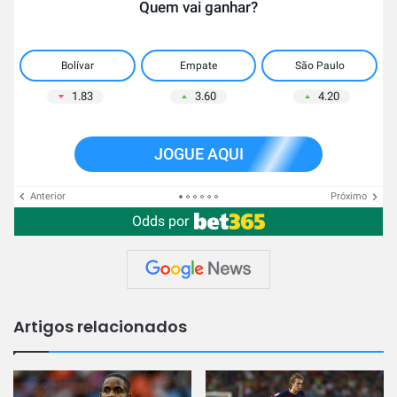
Quem vai ganhar?
Bolívar
Empate
São Paulo
1.83
3.60
4.20
JOGUE AQUI
Anterior
Próximo
Odds por
Artigos relacionados