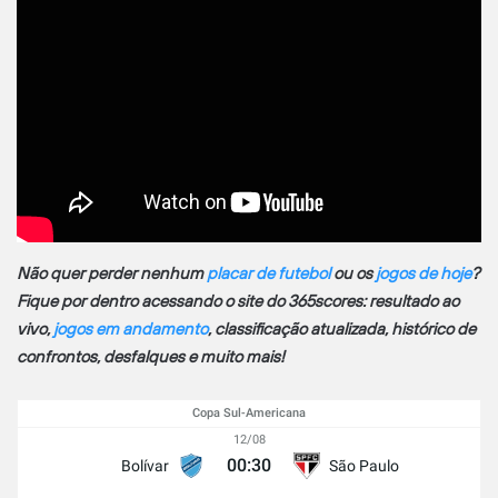
Não quer perder nenhum
placar de futebol
ou os
jogos de hoje
?
Fique por dentro acessando o site do 365scores: resultado ao
vivo,
jogos em andamento
, classificação atualizada, histórico de
confrontos, desfalques e muito mais!
Copa Sul-Americana
12/08
00:30
Bolívar
São Paulo