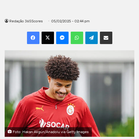
Redação 365Scores
05/02/2025 - 02:44 pm
Facebook
X
Messenger
WhatsApp
Telegram
Compartilhar por e-mail
Foto: Hakan Akgun/Anadolu via Getty Images