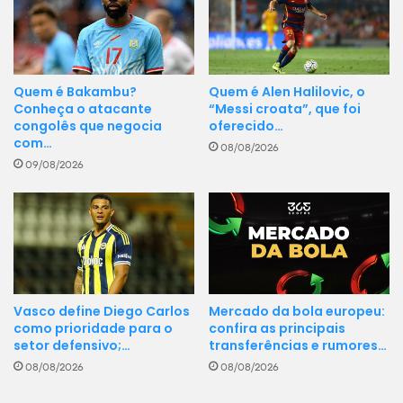
Quem é Bakambu?
Quem é Alen Halilovic, o
Conheça o atacante
“Messi croata”, que foi
congolês que negocia
oferecido…
com…
08/08/2026
09/08/2026
Vasco define Diego Carlos
Mercado da bola europeu:
como prioridade para o
confira as principais
setor defensivo;…
transferências e rumores…
08/08/2026
08/08/2026