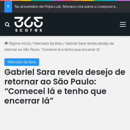
No aniversário de Filipe Luís, Monaco vira sobre o Liverpool em Anfield
Buscar
M
Página inicial
/
Mercado da Bola
/
Gabriel Sara revela desejo de
retornar ao São Paulo: “Comecei lá e tenho que encerrar lá”
Mercado da Bola
Gabriel Sara revela desejo de
retornar ao São Paulo:
“Comecei lá e tenho que
encerrar lá”