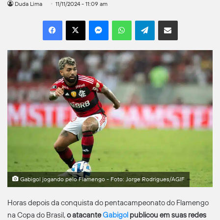
Duda Lima
11/11/2024 - 11:09 am
Facebook
X
Messenger
WhatsApp
Telegram
Compartilhar por e-mail
Gabigol jogando pelo Flamengo - Foto: Jorge Rodrigues/AGIF
Horas depois da conquista do pentacampeonato do Flamengo
na Copa do Brasil,
o atacante
Gabigol
publicou em suas redes