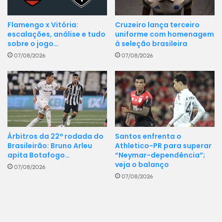
Flamengo x Vitória:
Cruzeiro lança terceiro
escalações, análise e tudo
uniforme com homenagem
sobre o jogo…
à seleção brasileira
07/08/2026
07/08/2026
Santos enfrenta o
Árbitros da 22ª rodada do
Athletico-PR para superar
Brasileirão: Bruno Arleu
“Neymar-dependência”;
apita Botafogo…
veja o balanço
07/08/2026
07/08/2026