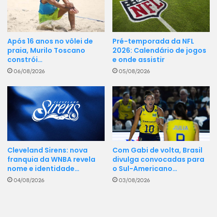
Pré-temporada da NFL
Após 16 anos no vôlei de
2026: Calendário de jogos
praia, Murilo Toscano
e onde assistir
constrói…
05/08/2026
06/08/2026
Cleveland Sirens: nova
Com Gabi de volta, Brasil
franquia da WNBA revela
divulga convocadas para
nome e identidade…
o Sul-Americano…
04/08/2026
03/08/2026