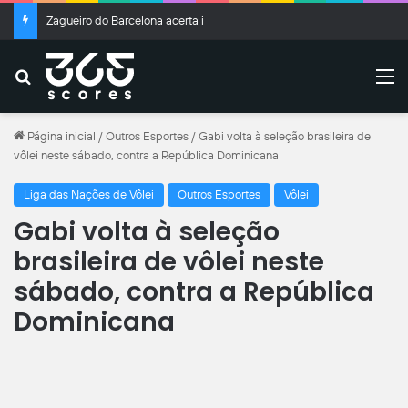
Zagueiro do Barcelona acerta ida para o Liverpool
Buscar
M
Página inicial
/
Outros Esportes
/
Gabi volta à seleção brasileira de
vôlei neste sábado, contra a República Dominicana
Liga das Nações de Vôlei
Outros Esportes
Vôlei
Gabi volta à seleção
brasileira de vôlei neste
sábado, contra a República
Dominicana