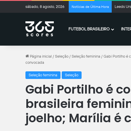
sábado, 8 agosto, 2026
Leeds Uni
Notícias de Última Hora
FUTEBOL BRASILEIRO
INTE
Página inicial
/
Seleção
/
Seleção feminina
/
Gabi Portilho é c
convocada
Seleção feminina
Seleção
Gabi Portilho é c
brasileira femini
joelho; Marília é