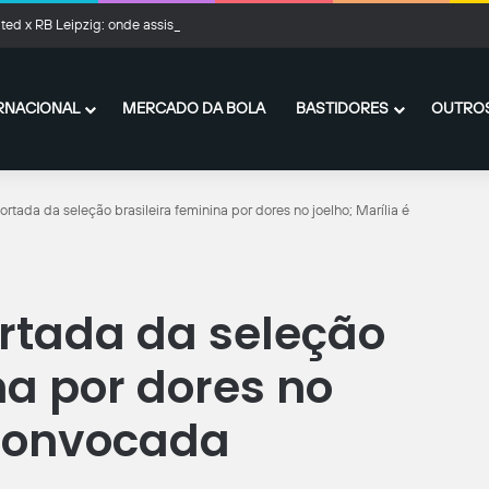
ted x RB Leipzig: onde assistir ao vivo, horário e prováveis escalações
RNACIONAL
MERCADO DA BOLA
BASTIDORES
OUTROS
ortada da seleção brasileira feminina por dores no joelho; Marília é
ortada da seleção
na por dores no
 convocada