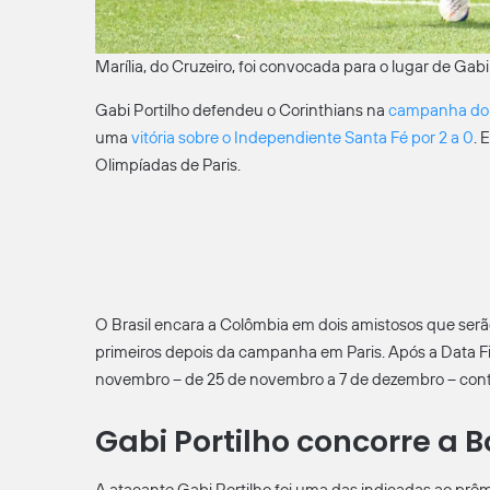
Marília, do Cruzeiro, foi convocada para o lugar de Gab
Gabi Portilho defendeu o Corinthians na
campanha do t
uma
vitória sobre o Independiente Santa Fé por 2 a 0
. 
Olimpíadas de Paris.
O Brasil encara a Colômbia em dois amistosos que serão
primeiros depois da campanha em Paris. Após a Data Fif
novembro – de 25 de novembro a 7 de dezembro – contr
Gabi Portilho concorre a 
A atacante Gabi Portilho foi uma das indicadas ao prêm