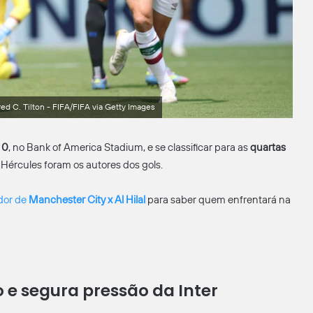
ed C. Tilton - FIFA/FIFA via Getty Images
 0
, no Bank of America Stadium, e se classificar para as
quartas
 Hércules foram os autores dos gols.
dor de
Manchester City x Al Hilal
para saber quem enfrentará na
 e segura pressão da Inter