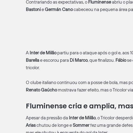
Contrariando as expectativas, o
Fluminense
abriu o pla
Bastoni
e
Germán Cano
cabeceou na pequena área para 
A
Inter de Milão
partiu para o ataque após o gol e, aos 
Barella
e escorou para
Di Marco
, que finalizou.
Fábio
se 
tricolor.
O clube italiano continuou com a posse de bola, mas 
Renato Gaúcho
mostrava fazer efeito, mas o Tricolor v
Fluminense cria e amplia, ma
Apesar da pressão da
Inter de Milão
, o Tricolor despe
Arias
chutou de longe e
Sommer
fez uma grande defes
mas ele chutou à esquerda do gol da Inter.