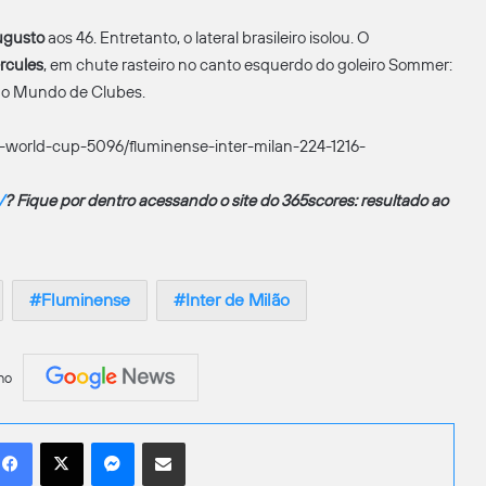
ugusto
aos 46. Entretanto, o lateral brasileiro isolou. O
rcules
, em chute rasteiro no canto esquerdo do goleiro Sommer:
a do Mundo de Clubes.
-world-cup-5096/fluminense-inter-milan-224-1216-
V
? Fique por dentro acessando o site do 365scores: resultado ao
Fluminense
Inter de Milão
no
Facebook
X
Messenger
Compartilhar por e-mail