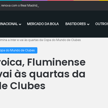
Jr. renova com o Real Madrid até 2032
RNACIONAL
MERCADO DA BOLA
BASTIDORES
OUTROS
imina a Inter e vai às quartas da Copa do Mundo de Clubes
opa do Mundo de Clubes
oica, Fluminense
 vai às quartas da
e Clubes