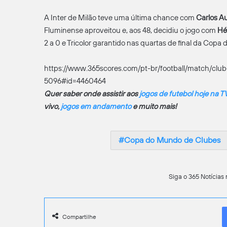
A Inter de Milão teve uma última chance com
Carlos A
Fluminense aproveitou e, aos 48, decidiu o jogo com
Hé
2 a 0 e Tricolor garantido nas quartas de final da Cop
https://www.365scores.com/pt-br/football/match/club
5096#id=4460464
Quer saber onde assistir aos
jogos de futebol hoje na T
vivo,
jogos em andamento
e muito mais!
Copa do Mundo de Clubes
Siga o 365 Notícias 
Compartilhe