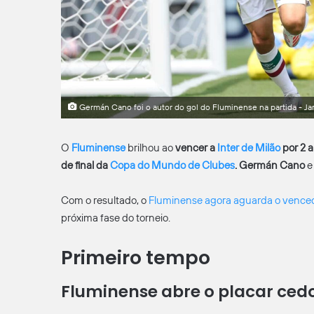
Germán Cano foi o autor do gol do Fluminense na partida - Jar
O
Fluminense
brilhou ao
vencer a
Inter de Milão
por 2 a
de final da
Copa do Mundo de Clube
s
. Germán Cano
e
Com o resultado, o
Fluminense agora aguarda o vence
próxima fase do torneio.
Primeiro tempo
Fluminense abre o placar cedo