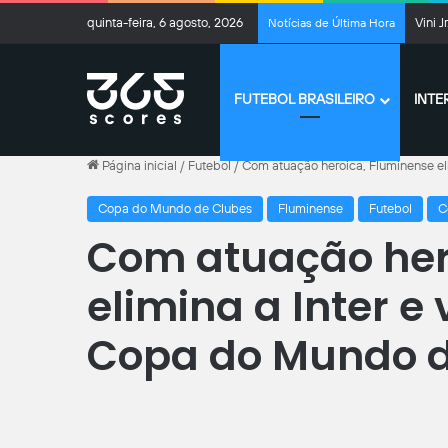
quinta-feira, 6 agosto, 2026
Vini 
Notícias de Última Hora
FUTEBOL BRASILEIRO
INTE
Página inicial
/
Futebol
/
Com atuação heroica, Fluminense el
Copa do Mundo de Clubes
Fluminense
Futebol
C
Com atuação her
elimina a Inter e
Copa do Mundo d