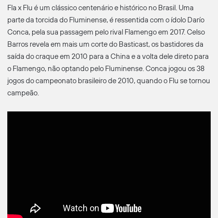
Fla x Flu é um clássico centenário e histórico no Brasil. Uma
parte da torcida do Fluminense, é ressentida com o ídolo Darío
Fora do jogo
Conca, pela sua passagem pelo rival Flamengo em 2017. Celso
Huguinho
Médio Central
Barros revela em mais um corte do Basticast, os bastidores da
Jogos (6/20) Golos (1)
saída do craque em 2010 para a China e a volta dele direto para
Allan
Trinco
o Flamengo, não optando pelo Fluminense. Conca jogou os 38
Jogos (10/20)
jogos do campeonato brasileiro de 2010, quando o Flu se tornou
Júnior Santos
Avançado Direito
campeão.
Jogos (9/20) Golos (1)
Joaquin Correa
Segundo Avançado
Jogos (6/20) Assistências (1)
Kaio Pantaleão
Defesa Central