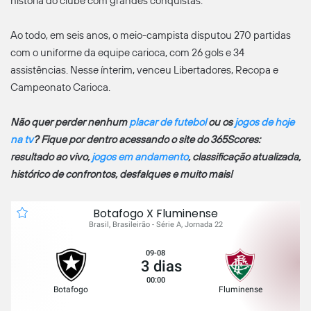
história do clube com grandes conquistas.
Ao todo, em seis anos, o meio-campista disputou 270 partidas
com o uniforme da equipe carioca, com 26 gols e 34
assistências. Nesse ínterim, venceu Libertadores, Recopa e
Campeonato Carioca.
Não quer perder nenhum
placar de futebol
ou os
jogos de hoje
na tv
? Fique por dentro acessando o site do 365Scores:
resultado ao vivo,
jogos em andamento
, classificação atualizada,
histórico de confrontos, desfalques e muito mais!
Botafogo X Fluminense
Brasil, Brasileirão - Série A, Jornada 22
09-08
3 dias
00:00
Botafogo
Fluminense