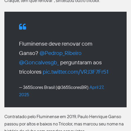
Craque, tem que renovar”, sintetizou outro tricolor.
Fluminense deve renovar com
Ganso?
@Pedrop_Ribeiro
@Goncalvesgb_
perguntaram aos
tricolores
pic.twitter.com/VRJ3F7Fr51
— 365Scores Brasil (@365ScoresBR)
April 27,
2025
Contratado pelo Fluminense em 2019, Paulo Henrique Ganso
passou por altos e baixos no Tricolor, mas marcou seu nome na