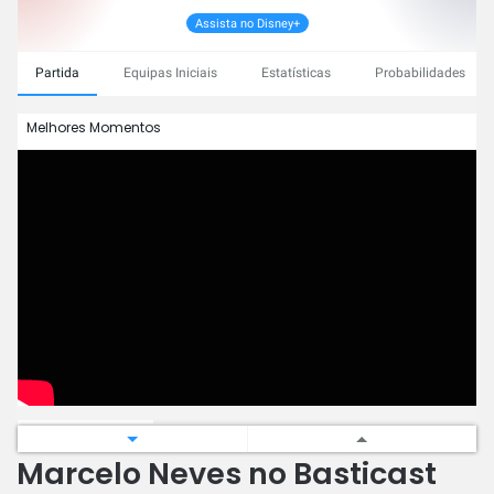
Assista no Disney+
Partida
Equipas Iniciais
Estatísticas
Probabilidades
Melhores Momentos
Eventos da Partida
Marcelo Neves no Basticast
2 - 0
Fim dos 90 Minutos