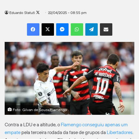
Follow
Eduardo Statuti
22/04/2025 - 08:55 pm
on
Facebook
X
Messenger
WhatsApp
Telegram
Compartilhar por e-mail
X
Foto: Gilvan de Souza/Flamengo
Contra a LDU e a altitude, o
Flamengo conseguiu apenas um
empate
pela terceira rodada da fase de grupos da
Libertadores
.