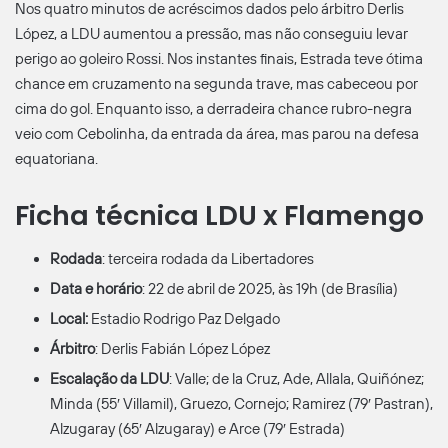
Nos quatro minutos de acréscimos dados pelo árbitro Derlis
López, a LDU aumentou a pressão, mas não conseguiu levar
perigo ao goleiro Rossi. Nos instantes finais, Estrada teve ótima
chance em cruzamento na segunda trave, mas cabeceou por
cima do gol. Enquanto isso, a derradeira chance rubro-negra
veio com Cebolinha, da entrada da área, mas parou na defesa
equatoriana.
Ficha técnica LDU x Flamengo
Rodada
: terceira rodada da Libertadores
Data e horário
: 22 de abril de 2025, às 19h (de Brasília)
Local:
Estadio Rodrigo Paz Delgado
Árbitro
: Derlis Fabián López López
Escalação da LDU
: Valle; de la Cruz, Ade, Allala, Quiñónez;
Minda (55′ Villamil), Gruezo, Cornejo; Ramirez (79′ Pastran),
Alzugaray (65′ Alzugaray) e Arce (79′ Estrada)