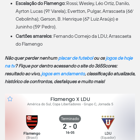
Escalação do Flamengo:
Rossi; Wesley, Léo Ortiz, Danilo,
Ayrton Lucas (91′ Varela); Evertton, Pulgar, Arrascaeta (66′
Cebolinha); Gerson, B. Henrique (67′ Luiz Araújo) e
Juninho (59′ Pedro).
Cartões amarelos
: Fernando Cornejo da LDU; Arrascaeta
do Flamengo
Não quer perder nenhum
placar de futebol
ou os
jogos de hoje
na tv
? Fique por dentro acessando o site do 365Scores:
resultado ao vivo,
jogos em andamento
, classificação atualizada,
histórico de confrontos, desfalques e muito mais!
Flamengo X LDU
América do Sul, Copa Libertadores - Grupo C, Jornada 5
Terminado
2
-
0
16-05
Flamengo
LDU
(
Brasil
)
(
Equador
)