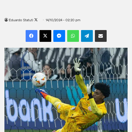
Follow
Eduardo Statuti
14/10/2024 - 02:20 pm
on
Facebook
X
Messenger
WhatsApp
Telegram
Compartilhar por e-mail
X