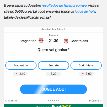
E para saber tudo sobre
resultados de futebol ao vivo
, visite o
site do 365Scores! Lá você encontra todos os
jogos de hoje
,
tabela de classificação e mais!
Brasileirão - Série A
Amanhã
21:30
Bragantino
Corinthians
Quem vai ganhar?
Bragantino
Empate
Corinthians
2.10
3.20
3.60
JOGUE AQUI
Anterior
Próximo