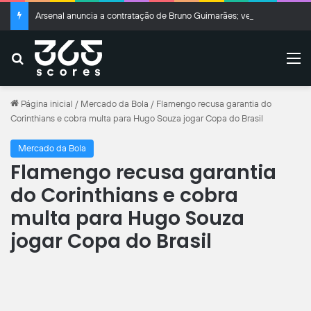
Arsenal anuncia a contratação de Bruno Guimarães; veja valores
Buscar
M
Página inicial
/
Mercado da Bola
/
Flamengo recusa garantia do
Corinthians e cobra multa para Hugo Souza jogar Copa do Brasil
Mercado da Bola
Flamengo recusa garantia
do Corinthians e cobra
multa para Hugo Souza
jogar Copa do Brasil