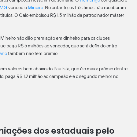
meiros campeões nesse fim de semana. O
Flamengo
conquistou o
o-MG
venceu o
Mineiro
. No entanto, os três times não receberam
ítulos. O Galo embolsou R$ 1,5 milhão da patrocinador máster
o Mineiro não dão premiação em dinheiro para os clubes
que paga R$ 5 milhões ao vencedor, que será definido entre
ano
também não têm prêmio.
om valores bem abaixo do Paulista, que é o maior prêmio dentre
lo, paga R$ 1,2 milhão ao campeão e é o segundo melhor no
iações dos estaduais pelo