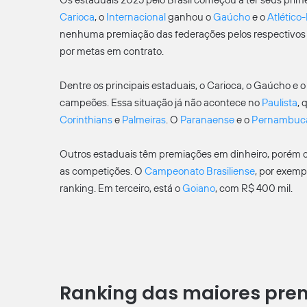
Os estaduais 2025 pelo Brasil começou a ter seus pri
Carioca
, o
Internacional
ganhou o
Gaúcho
e o
Atlétic
nenhuma premiação das federações pelos respectivos t
por metas em contrato.
Dentre os principais estaduais, o Carioca, o Gaúcho e 
campeões. Essa situação já não acontece no
Paulista
, 
Corinthians
e
Palmeiras
. O
Paranaense
e o
Pernambuc
Outros estaduais têm premiações em dinheiro, porém c
as competições. O
Campeonato Brasiliense
, por exemp
ranking. Em terceiro, está o
Goiano
, com R$ 400 mil.
Ranking das maiores prem