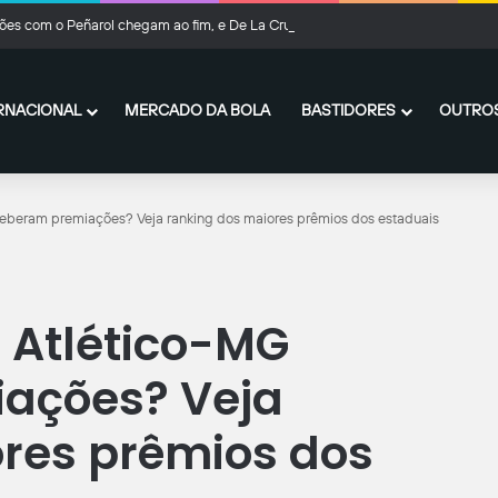
es com o Peñarol chegam ao fim, e De La Cruz fica no Flamengo
RNACIONAL
MERCADO DA BOLA
BASTIDORES
OUTROS
ceberam premiações? Veja ranking dos maiores prêmios dos estaduais
e Atlético-MG
ações? Veja
res prêmios dos