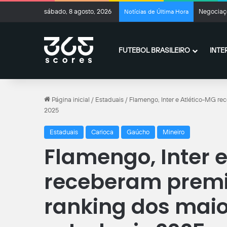
sábado, 8 agosto, 2026
Negociaçõ
Notícias de Última Hora
FUTEBOL BRASILEIRO
INTE
Página inicial
/
Estaduais
/
Flamengo, Inter e Atlético-MG re
2025
Estaduais
Carioca
Gaúcho
Mineiro
Flamengo, Inter 
receberam premi
ranking dos maio