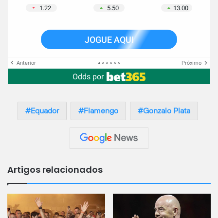
1.22
5.50
13.00
JOGUE AQUI
Anterior
Próximo
Odds por
Equador
Flamengo
Gonzalo Plata
Artigos relacionados