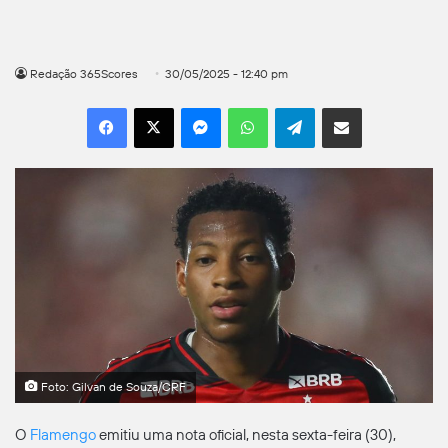
Redação 365Scores
30/05/2025 - 12:40 pm
Facebook
X
Messenger
WhatsApp
Telegram
Compartilhar por e-mail
Foto: Gilvan de Souza/CRF
O
Flamengo
emitiu uma nota oficial, nesta sexta-feira (30),