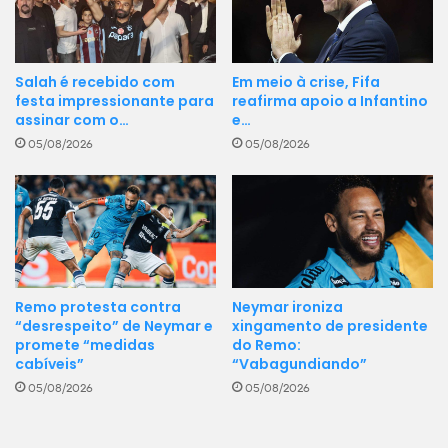
Em meio à crise, Fifa
Salah é recebido com
reafirma apoio a Infantino
festa impressionante para
e…
assinar com o…
05/08/2026
05/08/2026
Remo protesta contra
Neymar ironiza
“desrespeito” de Neymar e
xingamento de presidente
promete “medidas
do Remo:
cabíveis”
“Vabagundiando”
05/08/2026
05/08/2026