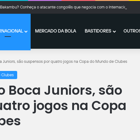
Bakambu? Conheça o atacante congolês que negocia com o Internacional
RNACIONAL
MERCADO DA BOLA
BASTIDORES
OUTROS
ca Juniors, são suspensos por quatro jogos na Copa do Mundo de Clubes
 Clubes
do Boca Juniors, são
atro jogos na Copa
bes