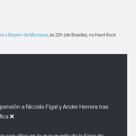
ra o Bayern de Munique
, às 22h (de Brasília), no Hard Rock
ensión a Nicolás Figal y Ander Herrera tras
fica ❌
r con ellos en lo que queda de la Fase de