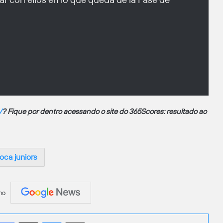
V
? Fique por dentro acessando o site do 365Scores: resultado ao
oca juniors
no
Facebook
X
Messenger
Compartilhar por e-mail