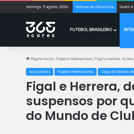
domingo, 9 agosto, 2026
Quem é 
Notícias de Última Hora
FUTEBOL BRASILEIRO
INTE
Página inicial
/
Futebol Internacional
/
Figal e Herrera, do Bo
boca juniors
Futebol Internacional
Copa do Mundo de
Figal e Herrera, 
suspensos por qu
do Mundo de Clu