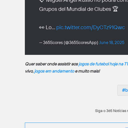
Grupos del Mundial de Clubes 🏆
👀 Lo…
pic.twitter.com/DyCTz91Qwc
— 365Scores (@365ScoresApp)
June 18, 2025
Quer saber onde assistir aos
jogos de futebol hoje na T
vivo,
jogos em andamento
e muito mais!
b
Siga o 365 Notícias 