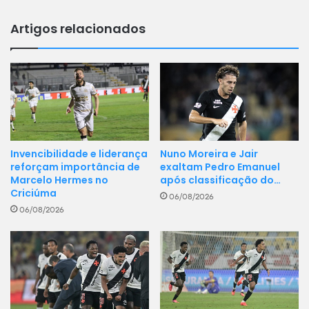
20/08/2026
América do Sul
Artigos relacionados
00:30
Flamengo
Cruzeiro
Agr 0 - 0
Invencibilidade e liderança
Nuno Moreira e Jair
reforçam importância de
exaltam Pedro Emanuel
Marcelo Hermes no
após classificação do…
Criciúma
06/08/2026
06/08/2026