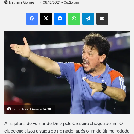
Nathalia Gomes
08/12/2024 - 06:25 pm
Facebook
X
Messenger
WhatsApp
Telegram
Compartilhar por e-mail
Foto: Joisel Amaral/AGIF
A trajetória de Fernando Diniz pelo Cruzeiro chegou ao fim. O
clube oficializou a saída do treinador após o fim da última rodada