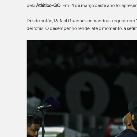
pelo
Atlético-GO
. Em 14 de março deste ano foi aprese
Desde então, Rafael Guanaes comandou a equipe em 13 
derrotas. O desempenho rende, até o momento, a sétim