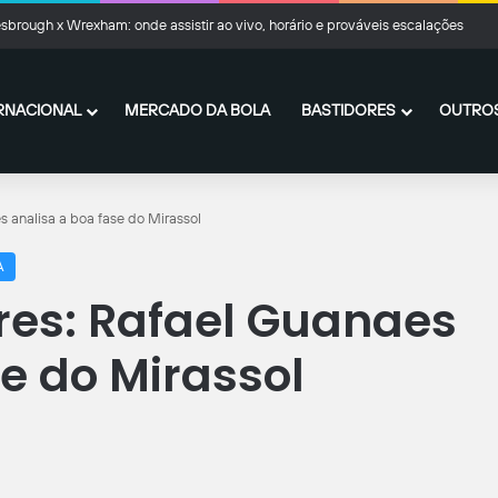
uanto o Fluminense pode faturar com a venda de Kauã Elias
RNACIONAL
MERCADO DA BOLA
BASTIDORES
OUTROS
 analisa a boa fase do Mirassol
A
res: Rafael Guanaes
e do Mirassol