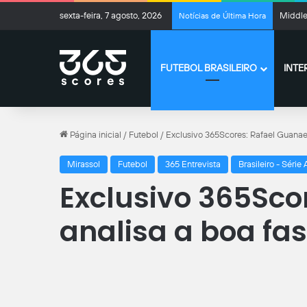
sexta-feira, 7 agosto, 2026
Veja q
Notícias de Última Hora
FUTEBOL BRASILEIRO
INTE
Página inicial
/
Futebol
/
Exclusivo 365Scores: Rafael Guanaes
Mirassol
Futebol
365 Entrevista
Brasileiro - Série 
Exclusivo 365Sco
analisa a boa fas