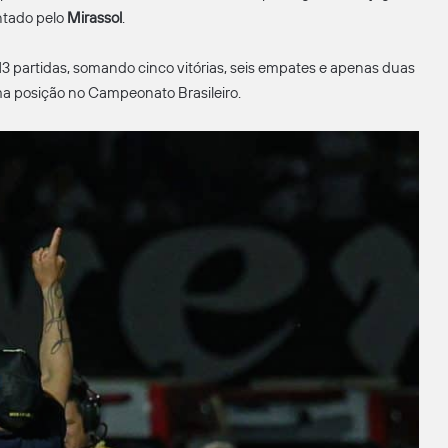
ntado pelo
Mirassol
.
partidas, somando cinco vitórias, seis empates e apenas duas
a posição no Campeonato Brasileiro.