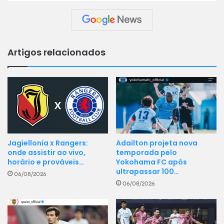
Artigos relacionados
Jagiellonia x Rangers:
Adailton projeta nova
onde assistir ao vivo,
temporada pelo
horário e prováveis…
Yokohama FC após
ultrapassar 100…
06/08/2026
06/08/2026