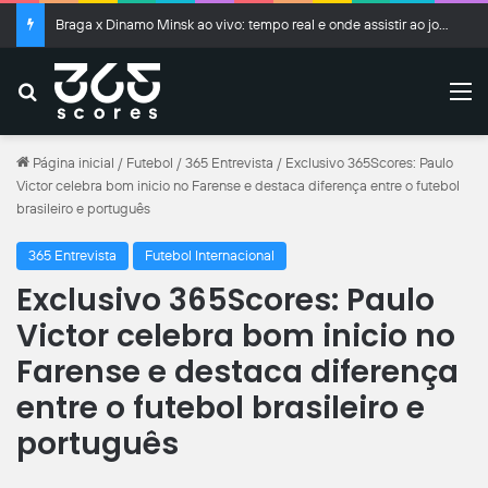
Braga x Dinamo Minsk ao vivo: tempo real e onde assistir ao jogo da Liga Conferência
Buscar
M
Página inicial
/
Futebol
/
365 Entrevista
/
Exclusivo 365Scores: Paulo
Victor celebra bom inicio no Farense e destaca diferença entre o futebol
brasileiro e português
365 Entrevista
Futebol Internacional
Exclusivo 365Scores: Paulo
Victor celebra bom inicio no
Farense e destaca diferença
entre o futebol brasileiro e
português