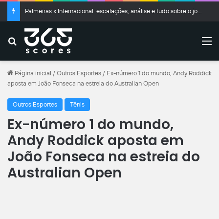
Palmeiras x Internacional: escalações, análise e tudo sobre o jogo do Brasileirão
Buscar
M
Página inicial
/
Outros Esportes
/
Ex-número 1 do mundo, Andy Roddick
aposta em João Fonseca na estreia do Australian Open
Outros Esportes
Tênis
Ex-número 1 do mundo,
Andy Roddick aposta em
João Fonseca na estreia do
Australian Open