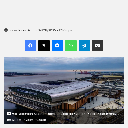
Follow
Lucas Pires
24/08/2025 - 01:07 pm
on
Facebook
X
Messenger
WhatsApp
Telegram
Compartilhar por e-mail
X
Hill Dickinson Stadium, novo estádio do Everton (Foto: Peter Byrne/PA
Images via Getty Images)