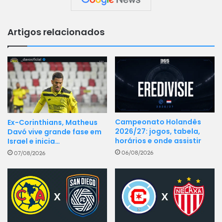
Artigos relacionados
Campeonato Holandês
Ex-Corinthians, Matheus
2026/27: jogos, tabela,
Davó vive grande fase em
horários e onde assistir
Israel e inicia…
06/08/2026
07/08/2026