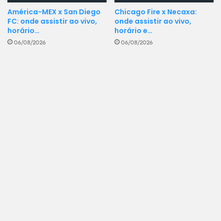
América-MEX x San Diego
Chicago Fire x Necaxa:
FC: onde assistir ao vivo,
onde assistir ao vivo,
horário…
horário e…
06/08/2026
06/08/2026