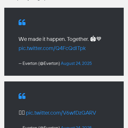
We made it happen. Together. 🏟️💙
pic.twitter.com/Q4FcQdITpk
— Everton (@Everton)
August 24, 2025
😮‍💨
pic.twitter.com/V6wfDzGARV
— Everton (@Everton)
August 24, 2025