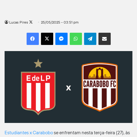
Follow
Lucas Pires
25/05/2025 - 03:51 pm
on
Facebook
X
Messenger
WhatsApp
Telegram
Compartilhar por e-mail
X
Estudiantes x Carabobo
se enfrentam nesta terça-feira (27), às