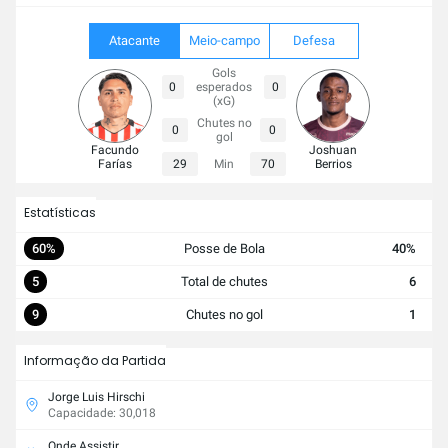
Atacante
Meio-campo
Defesa
Gols
0
esperados
0
(xG)
Chutes no
0
0
gol
Facundo
Joshuan
Farías
29
Min
70
Berrios
Estatísticas
60%
Posse de Bola
40%
5
Total de chutes
6
9
Chutes no gol
1
Informação da Partida
Jorge Luis Hirschi
Capacidade: 30,018
Onde Assistir