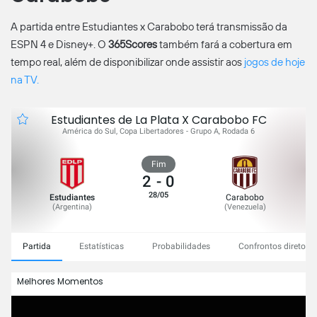
A partida entre Estudiantes x Carabobo terá transmissão da
ESPN 4 e Disney+. O
365Scores
também fará a cobertura em
tempo real, além de disponibilizar onde assistir aos
jogos de hoje
na TV.
Estudiantes de La Plata X Carabobo FC
América do Sul, Copa Libertadores - Grupo A, Rodada 6
Fim
2
-
0
28/05
Estudiantes
Carabobo
(
Argentina
)
(
Venezuela
)
Partida
Estatísticas
Probabilidades
Confrontos diretos
Melhores Momentos