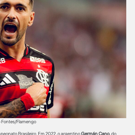
no Fontes/Flamengo
ampeonato Brasileiro. Em 2022, o argentino
Germán Cano
, do