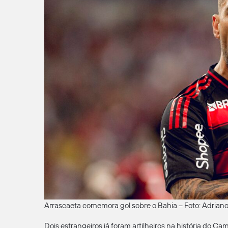
Arrascaeta comemora gol sobre o Bahia – Foto: Adria
Dois estrangeiros já foram artilheiros na história do C