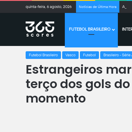
quinta-feira, 6 agosto, 2026
Adail
Notícias de Última Hora
FUTEBOL BRASILEIRO
INTE
Página inicial
/
Futebol
/
Estrangeiros marcaram mais de um t
Futebol Brasileiro
Vasco
Futebol
Brasileiro - Série
Estrangeiros ma
terço dos gols do
momento