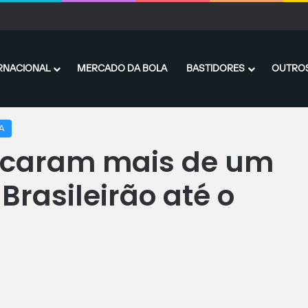
ton projeta nova temporada pelo Yokohama FC após ultrapassar 100 gols no Ja
RNACIONAL
MERCADO DA BOLA
BASTIDORES
OUTROS
erço dos gols do Brasileirão até o momento
 A
rcaram mais de um
 Brasileirão até o