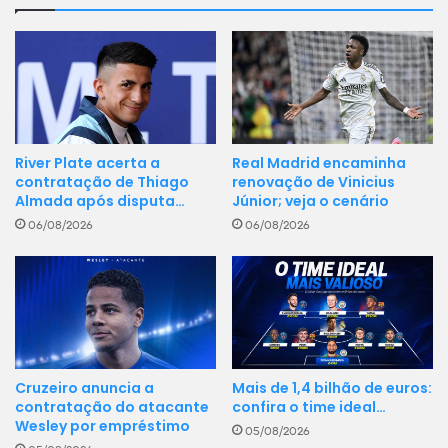
River Plate acerta a
Real Madrid encaminha
contratação de Thiago
renovação de Vinicius
Almada após disputa…
Júnior; veja o cenário
06/08/2026
06/08/2026
Cruzeiro anuncia a
Mais de 1,4 bilhão de euros:
contratação do atacante
confira o time ideal…
Wesley por empréstimo
05/08/2026