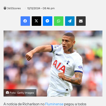
365Scores
12/12/2024 - 08:46 pm
Facebook
X
Messenger
WhatsApp
Telegram
Compartilhar por e-mail
Foto: Getty Images
A notícia de Richarlison no
Fluminense
pegou a todos