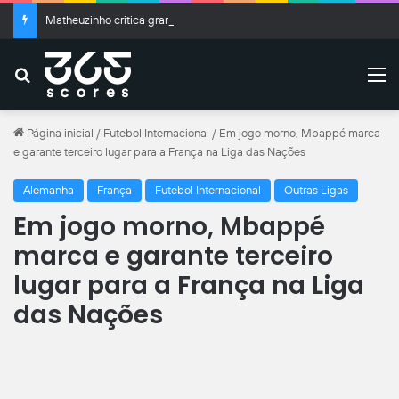
Matheuzinho critica gramado da Neo Química após eliminação na Copa do Brasil: “Temos que cobrar”
Buscar
M
Página inicial
/
Futebol Internacional
/
Em jogo morno, Mbappé marca
e garante terceiro lugar para a França na Liga das Nações
Alemanha
França
Futebol Internacional
Outras Ligas
Em jogo morno, Mbappé
marca e garante terceiro
lugar para a França na Liga
das Nações