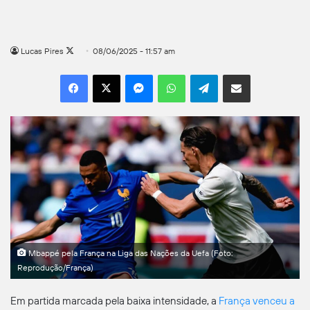
Follow
Lucas Pires
08/06/2025 - 11:57 am
on
Facebook
X
Messenger
WhatsApp
Telegram
Compartilhar por e-mail
X
Mbappé pela França na Liga das Nações da Uefa (Foto:
Reprodução/França)
Em partida marcada pela baixa intensidade, a
França venceu a