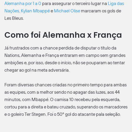
Alemanha por 1 a 0
para assegurar o terceiro lugar na
Liga das
Nações
.
Kylian Mbappé
e
Michael Olise
marcaram os gols de
Les Bleus.
Como foi Alemanha x França
Já frustrados com a chance perdida de disputar o título da
Nations, Alemanha e França entraram em campo sem grandes
ambições e, por isso, desde o início, não se pouparam ao tentar
chegar ao gol na meta adversária.
Foram diversas chances criadas no primeiro tempo para ambas
as equipes, com a melhor sendo no apagar das luzes, aos 44
minutos, com Mbappé. O camisa 10 recebeu pela esquerda,
cortou para a direita e bateu cruzado, superando os marcadores
e o goleiro Ter Stegen. Foi o 50º gol do atacante pala seleção.