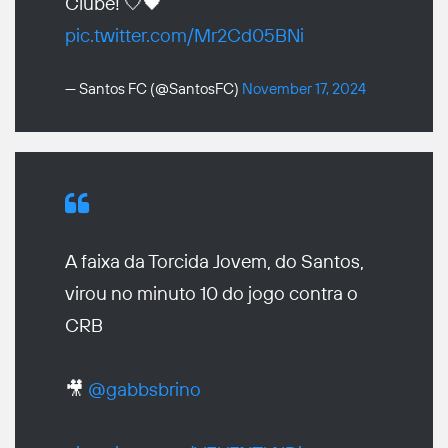
Clube! 🤍🖤
pic.twitter.com/Mr2Cd05BNi
— Santos FC (@SantosFC)
November 17, 2024
A faixa da Torcida Jovem, do Santos,
virou no minuto 10 do jogo contra o
CRB
🎥
@gabbsbrino