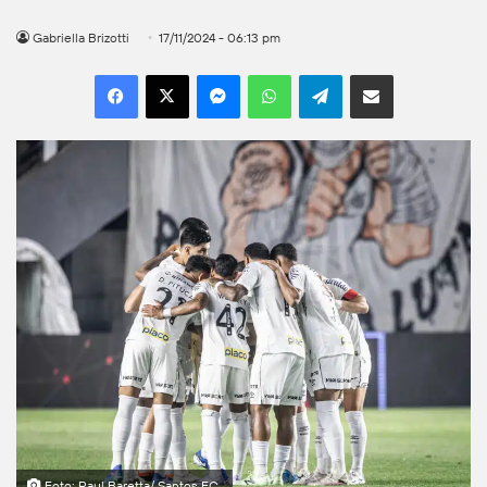
Gabriella Brizotti
17/11/2024 - 06:13 pm
Facebook
X
Messenger
WhatsApp
Telegram
Compartilhar por e-mail
Foto: Raul Baretta/ Santos FC.