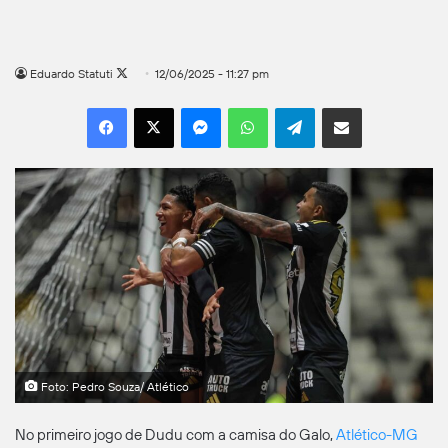
Follow
Eduardo Statuti
12/06/2025 - 11:27 pm
on
Facebook
X
Messenger
WhatsApp
Telegram
Compartilhar por e-mail
X
Foto: Pedro Souza/ Atlético
No primeiro jogo de Dudu com a camisa do Galo,
Atlético-MG