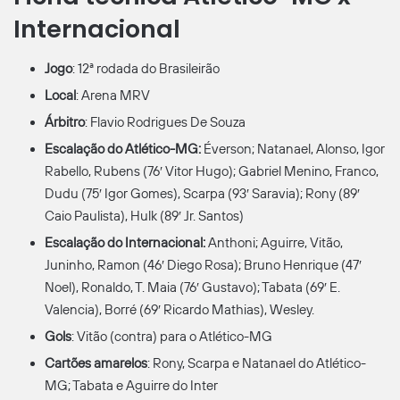
Internacional
Jogo
: 12ª rodada do Brasileirão
Local
: Arena MRV
Árbitro
: Flavio Rodrigues De Souza
Escalação do Atlético-MG:
Éverson; Natanael, Alonso, Igor
Rabello, Rubens (76′ Vitor Hugo); Gabriel Menino, Franco,
Dudu (75′ Igor Gomes), Scarpa (93′ Saravia); Rony (89′
Caio Paulista), Hulk (89′ Jr. Santos)
Escalação do Internacional:
Anthoni; Aguirre, Vitão,
Juninho, Ramon (46′ Diego Rosa); Bruno Henrique (47′
Noel), Ronaldo, T. Maia (76′ Gustavo); Tabata (69′ E.
Valencia), Borré (69′ Ricardo Mathias), Wesley.
Gols
: Vitão (contra) para o Atlético-MG
Cartões amarelos
: Rony, Scarpa e Natanael do Atlético-
MG; Tabata e Aguirre do Inter