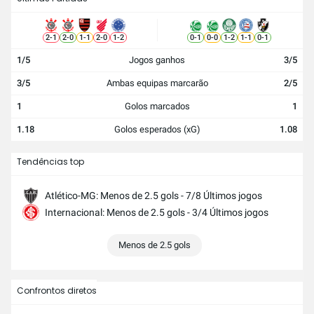
2
-
1
2
-
0
1
-
1
2
-
0
1
-
2
0
-
1
0
-
0
1
-
2
1
-
1
0
-
1
1/5
Jogos ganhos
3/5
3/5
Ambas equipas marcarão
2/5
1
Golos marcados
1
1.18
Golos esperados (xG)
1.08
Tendências top
Atlético-MG: Menos de 2.5 gols - 7/8 Últimos jogos
Internacional: Menos de 2.5 gols - 3/4 Últimos jogos
Menos de 2.5 gols
Confrontos diretos