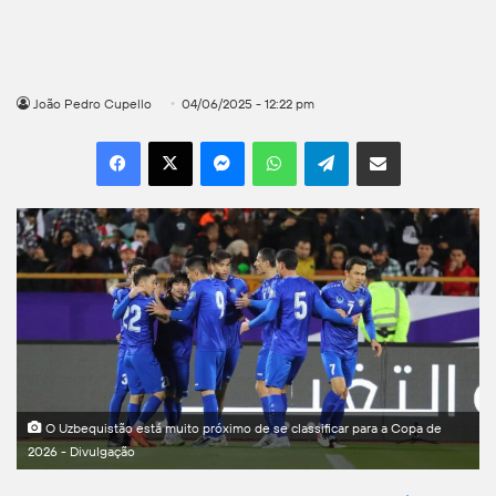
João Pedro Cupello
04/06/2025 - 12:22 pm
Facebook
X
Messenger
WhatsApp
Telegram
Compartilhar por e-mail
O Uzbequistão está muito próximo de se classificar para a Copa de
2026 - Divulgação