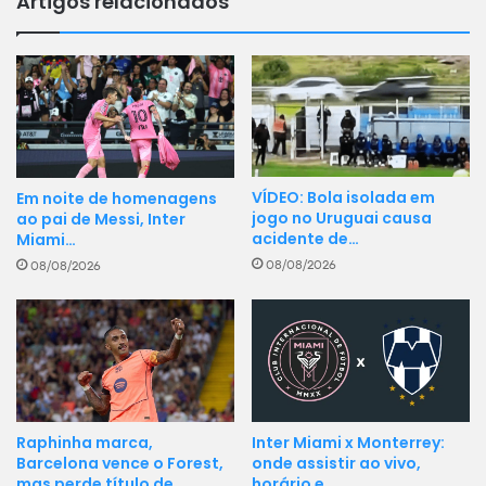
Artigos relacionados
VÍDEO: Bola isolada em
Em noite de homenagens
jogo no Uruguai causa
ao pai de Messi, Inter
acidente de…
Miami…
08/08/2026
08/08/2026
Inter Miami x Monterrey:
Raphinha marca,
onde assistir ao vivo,
Barcelona vence o Forest,
horário e…
mas perde título de…