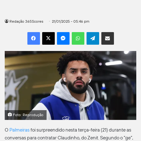
Redação 365Scores
21/01/2025 - 05:46 pm
Facebook
X
Messenger
WhatsApp
Telegram
Compartilhar por e-mail
Foto: Reprodução
O
Palmeiras
foi surpreendido nesta terça-feira (21) durante as
conversas para contratar Claudinho, do Zenit. Segundo o “ge”,