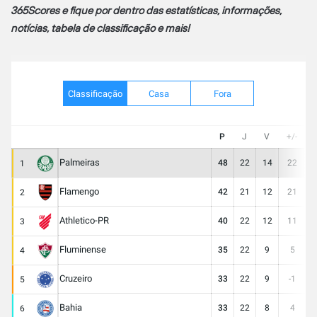
365Scores e fique por dentro das estatísticas, informações,
notícias, tabela de classificação e mais!
Classificação
Casa
Fora
P
J
V
+/-
Palmeiras
48
22
14
22
3
1
Flamengo
42
21
12
21
3
2
Athletico-PR
40
22
12
11
3
3
Fluminense
35
22
9
5
3
4
Cruzeiro
33
22
9
-1
3
5
Bahia
33
22
8
4
2
6