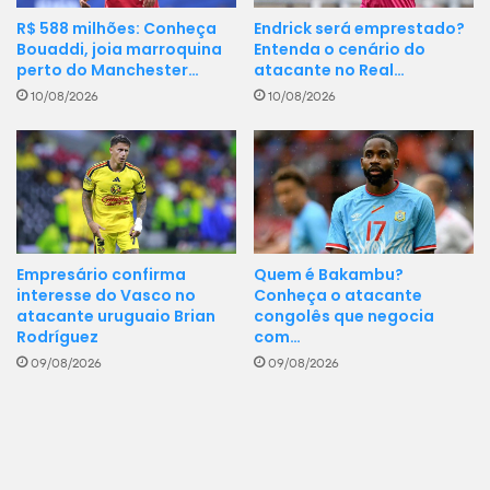
Endrick será emprestado?
R$ 588 milhões: Conheça
Vasco
22
21
5
-8
2
18
Entenda o cenário do
Bouaddi, joia marroquina
atacante no Real…
perto do Manchester…
Remo
22
22
5
-10
2
19
10/08/2026
10/08/2026
Chapecoense
10
21
1
-23
2
20
Legenda
?
Brasileirão - Série A - Regulamento
Quando dois (ou mais) times empatam em Pontos, as regras de
desempate são:
Empresário confirma
Quem é Bakambu?
Vitórias
interesse do Vasco no
Conheça o atacante
Saldo de gols
atacante uruguaio Brian
congolês que negocia
Gols-pró
Rodríguez
com…
Confronto direto
09/08/2026
09/08/2026