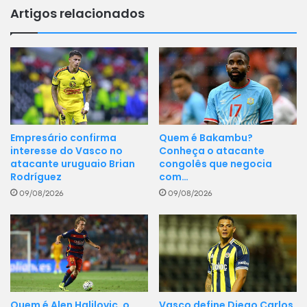
Artigos relacionados
Empresário confirma
Quem é Bakambu?
interesse do Vasco no
Conheça o atacante
atacante uruguaio Brian
congolês que negocia
Rodríguez
com…
09/08/2026
09/08/2026
Vasco define Diego Carlos
Quem é Alen Halilovic, o