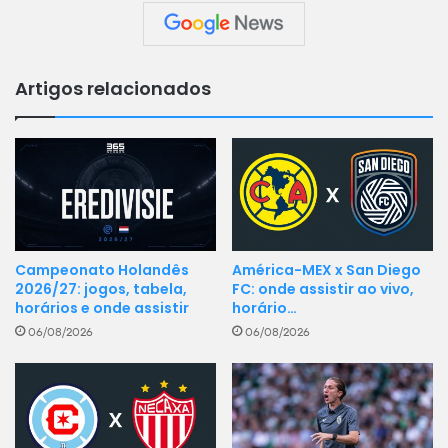
Artigos relacionados
Campeonato Holandês
América-MEX x San Diego
2026/27: jogos, tabela,
FC: onde assistir ao vivo,
horários e onde assistir
horário…
06/08/2026
06/08/2026