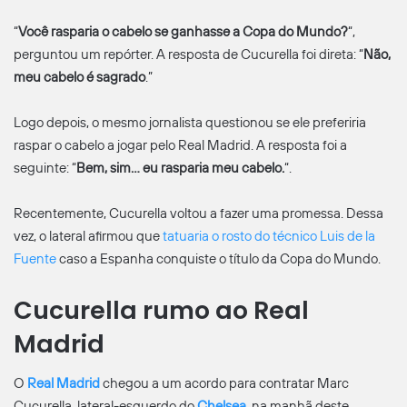
“
Você rasparia o cabelo se ganhasse a Copa do Mundo?
“,
perguntou um repórter. A resposta de Cucurella foi direta: “
Não,
meu cabelo é sagrado
.”
Logo depois, o mesmo jornalista questionou se ele preferiria
raspar o cabelo a jogar pelo Real Madrid. A resposta foi a
seguinte: “
Bem, sim… eu rasparia meu cabelo.
“.
Recentemente, Cucurella voltou a fazer uma promessa. Dessa
vez, o lateral afirmou que
tatuaria o rosto do técnico Luis de la
Fuente
caso a Espanha conquiste o título da Copa do Mundo.
Cucurella rumo ao Real
Madrid
O
Real Madrid
chegou a um acordo para contratar Marc
Cucurella, lateral-esquerdo do
Chelsea
, na manhã deste