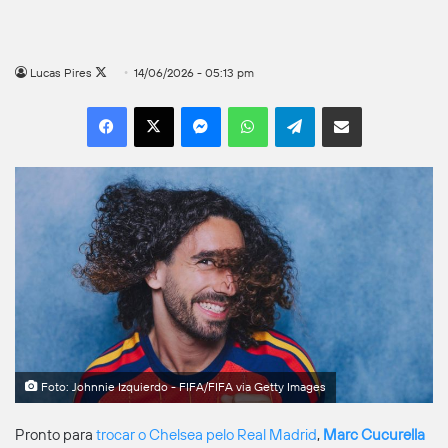
Follow
Lucas Pires
14/06/2026 - 05:13 pm
on
Facebook
X
Messenger
WhatsApp
Telegram
Compartilhar por e-mail
X
Foto: Johnnie Izquierdo - FIFA/FIFA via Getty Images
Pronto para
trocar o Chelsea pelo Real Madrid
,
Marc Cucurella