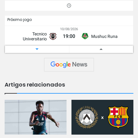
Próximo jogo
10/08/2026
Tecnico
19:00
Mushuc Runa
Universitario
Play Here
Artigos relacionados
Mano a Mano
Atacante
Meio-campo
Defesa
Gols
0.12
esperados
0
(xG)