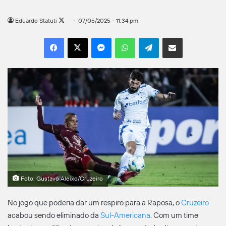
Follow
Eduardo Statuti
07/05/2025 - 11:34 pm
on
Facebook
X
Messenger
WhatsApp
Telegram
Compartilhar por e-mail
X
Foto: Gustavo Aleixo/Cruzeiro
No jogo que poderia dar um respiro para a Raposa, o
Cruzeiro
acabou sendo eliminado da
Sul-Americana
. Com um time