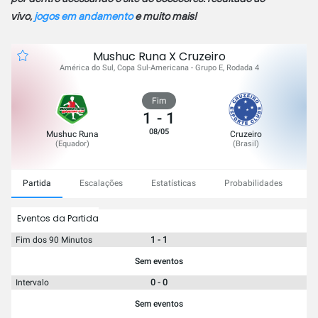
vivo,
jogos em andamento
e muito mais!
Mushuc Runa X Cruzeiro
América do Sul, Copa Sul-Americana - Grupo E, Rodada 4
Fim
1
-
1
08/05
Mushuc Runa
Cruzeiro
(
Equador
)
(
Brasil
)
Partida
Escalações
Estatísticas
Probabilidades
C
Eventos da Partida
1 - 1
Fim dos 90 Minutos
Sem eventos
0 - 0
Intervalo
Sem eventos