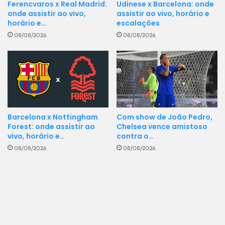
Chutes no
Ferencvaros x Real Madrid:
Udinese x Barcelona: onde
0
0
gol
onde assistir ao vivo,
assistir ao vivo, horário e
Elian Caicedo
Kaique Kenji
horário e…
escalações
22
Min
31
08/08/2026
08/08/2026
Barcelona x Nottingham
Com show de João Pedro,
Forest: onde assistir ao
Chelsea vence amistoso
vivo, horário e…
contra o…
08/08/2026
08/08/2026