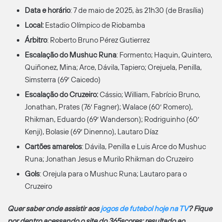
Data e horário
: 7 de maio de 2025, às 21h30 (de Brasília)
Local:
Estadio Olímpico de Riobamba
Árbitro
: Roberto Bruno Pérez Gutierrez
Escalação do Mushuc Runa
: Formento; Haquin, Quintero,
Quiñonez, Mina; Arce, Dávila, Tapiero; Orejuela, Penilla,
Simsterra (69′ Caicedo)
Escalação do Cruzeiro:
Cássio; William, Fabrício Bruno,
Jonathan, Prates (76′ Fagner); Walace (60′ Romero),
Rhikman, Eduardo (69′ Wanderson); Rodriguinho (60′
Kenji), Bolasie (69′ Dinenno), Lautaro Díaz
Cartões amarelos
: Dávila, Penilla e Luis Arce do Mushuc
Runa; Jonathan Jesus e Murilo Rhikman do Cruzeiro
Gols
: Orejula para o Mushuc Runa; Lautaro para o
Cruzeiro
Quer saber onde assistir aos
jogos de futebol hoje na TV
? Fique
por dentro acessando o site do 365scores: resultado ao